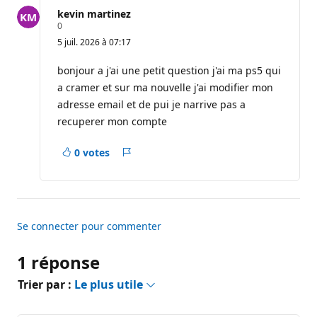
ce
kevin martinez
question
P
0
o
5 juil. 2026 à 07:17
i
n
t
bonjour a j'ai une petit question j'ai ma ps5 qui
s
a cramer et sur ma nouvelle j'ai modifier mon
d
e
adresse email et de pui je narrive pas a
r
recuperer mon compte
é
p
u
0 votes
t
Rapport
a
t
i
o
n
Se connecter pour commenter
1 réponse
Trier par :
Le plus utile