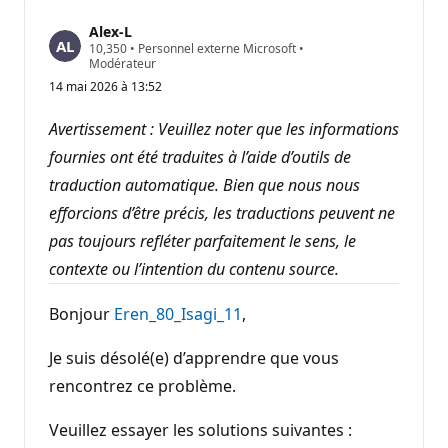
Alex-L
P
10,350
•
Personnel externe Microsoft
•
o
Modérateur
i
14 mai 2026 à 13:52
n
t
s
Avertissement : Veuillez noter que les informations
d
e
fournies ont été traduites à l’aide d’outils de
r
traduction automatique. Bien que nous nous
é
p
efforcions d’être précis, les traductions peuvent ne
u
t
pas toujours refléter parfaitement le sens, le
a
t
contexte ou l’intention du contenu source.
i
o
n
Bonjour
Eren_80_Isagi_11
,
Je suis désolé(e) d’apprendre que vous
rencontrez ce problème.
Veuillez essayer les solutions suivantes :