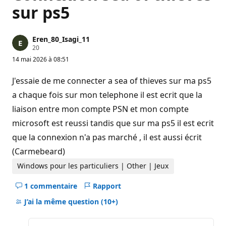
sur ps5
Eren_80_Isagi_11
P
20
o
14 mai 2026 à 08:51
i
n
t
J'essaie de me connecter a sea of thieves sur ma ps5
s
d
a chaque fois sur mon telephone il est ecrit que la
e
liaison entre mon compte PSN et mon compte
r
é
microsoft est reussi tandis que sur ma ps5 il est ecrit
p
u
que la connexion n'a pas marché , il est aussi écrit
t
a
(Carmebeard)
t
i
Windows pour les particuliers | Other | Jeux
o
n
1 commentaire
Rapport
Masquer
les
J’ai la même question
(10+)
commentaires
pour