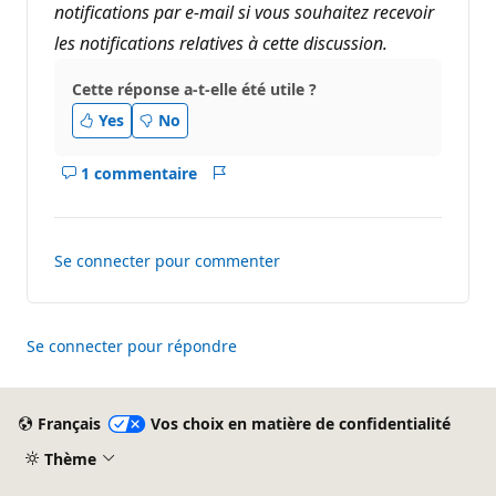
notifications par e-mail si vous souhaitez recevoir
les notifications relatives à cette discussion.
Cette réponse a-t-elle été utile ?
Yes
No
1 commentaire
Afficher
Rapport
les
commentaires
pour
Se connecter pour commenter
ce
réponse
Se connecter pour répondre
Français
Vos choix en matière de confidentialité
Thème