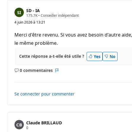
SD - IA
P
175.7K
•
Conseiller indépendant
o
4 juin 2026 à 13:21
i
n
t
Merci d'être revenu. Si vous avez besoin d'autre aid
s
d
le même problème.
e
r
é
Cette réponse a-t-elle été utile ?
Yes
No
p
u
t
0 commentaires
a
Aucun
Rapport
t
commentaire
i
o
n
Se connecter pour commenter
Claude BRILLAUD
P
0
o