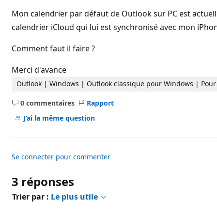
d
e
Mon calendrier par défaut de Outlook sur PC est actuel
r
é
calendrier iCloud qui lui est synchronisé avec mon iPho
p
u
Comment faut il faire ?
t
a
t
Merci d'avance
i
o
Outlook | Windows | Outlook classique pour Windows | Pour
n
0 commentaires
Rapport
Aucun
commentaire
J’ai la même question
Se connecter pour commenter
3 réponses
Trier par :
Le plus utile