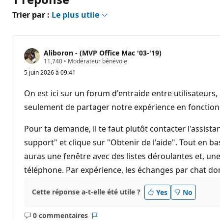
Trier par :
Le plus utile
Aliboron - (MVP Office Mac '03-'19)
P
11,740
•
Modérateur bénévole
o
5 juin 2026 à 09:41
i
n
t
On est ici sur un forum d'entraide entre utilisateurs, 
s
d
seulement de partager notre expérience en fonction
e
r
é
Pour ta demande, il te faut plutôt contacter l'assist
p
support" et clique sur "Obtenir de l'aide". Tout en 
u
t
auras une fenêtre avec des listes déroulantes et, une 
a
t
téléphone. Par expérience, les échanges par chat d
i
o
n
Cette réponse a-t-elle été utile ?
Yes
No
0 commentaires
Aucun
Rapport