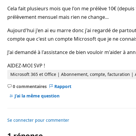
d
e
Cela fait plusieurs mois que l'on me prélève 10€ (depuis
r
é
prélèvement mensuel mais rien ne change...
p
u
Aujourd'hui j'en ai eu marre donc j'ai regardé de parto
t
a
compte que c'est un compte Microsoft que je ne connais 
t
i
o
J'ai demandé à l'assistance de bien vouloir m'aider à a
n
AIDEZ-MOI SVP !
Microsoft 365 et Office | Abonnement, compte, facturation |
0 commentaires
Rapport
Aucun
commentaire
J’ai la même question
Se connecter pour commenter
1 réponse