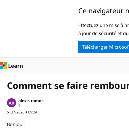
Passer
Ce navigateur n
directement
au
Effectuez une mise à ni
contenu
à jour de sécurité et d
principal
Télécharger Microsof
Learn
Comment se faire rembours
alexis ramos
P
0
o
5 juin 2026 à 09:24
i
n
t
Bonjour,
s