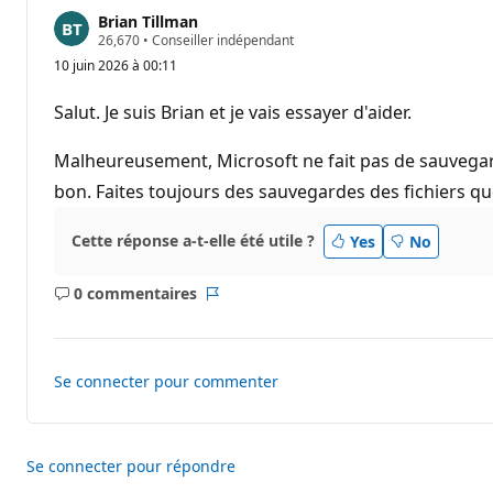
Brian Tillman
P
26,670
•
Conseiller indépendant
o
10 juin 2026 à 00:11
i
n
t
Salut. Je suis Brian et je vais essayer d'aider.
s
d
e
Malheureusement, Microsoft ne fait pas de sauvegard
r
é
bon. Faites toujours des sauvegardes des fichiers qu
p
u
t
Cette réponse a-t-elle été utile ?
Yes
No
a
t
i
0 commentaires
Aucun
Rapport
o
n
commentaire
Se connecter pour commenter
Se connecter pour répondre