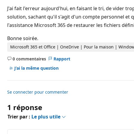
d
e
J'ai fait l'erreur aujourd'hui, en faisant le tri, de vide
r
é
solution, sachant qu'il s'agit d'un compte personnel et 
p
l'assistance Microsoft 365 de restaurer les fichiers défi
u
t
a
Bonne soirée.
t
i
Microsoft 365 et Office | OneDrive | Pour la maison | Windo
o
n
0 commentaires
Rapport
Aucun
commentaire
J’ai la même question
Se connecter pour commenter
1 réponse
Trier par :
Le plus utile