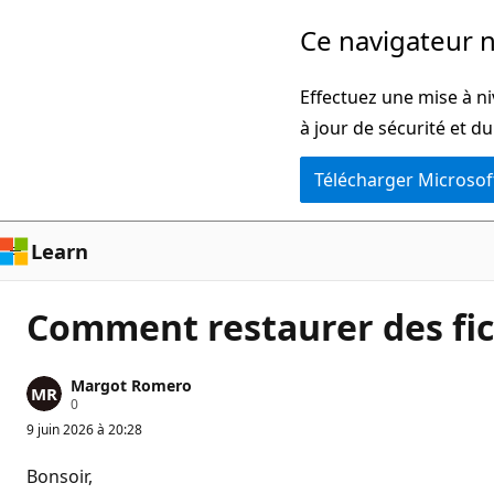
Passer
Ce navigateur n
directement
au
Effectuez une mise à ni
contenu
à jour de sécurité et d
principal
Télécharger Microsof
Learn
Comment restaurer des fichi
Margot Romero
P
0
o
9 juin 2026 à 20:28
i
n
t
Bonsoir,
s