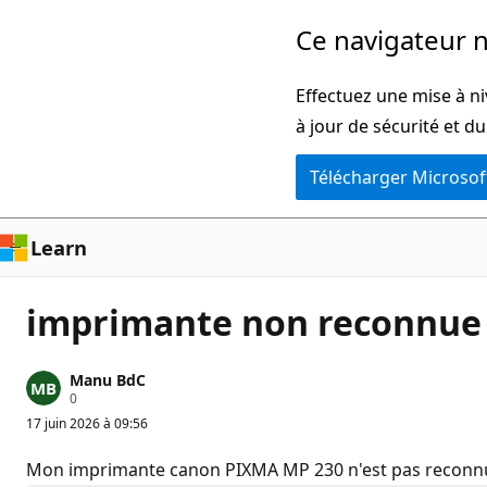
Passer
Ce navigateur n
directement
au
Effectuez une mise à ni
contenu
à jour de sécurité et d
principal
Télécharger Microsof
Learn
imprimante non reconnue
Manu BdC
P
0
o
17 juin 2026 à 09:56
i
n
t
Mon imprimante canon PIXMA MP 230 n'est pas reconnue 
s