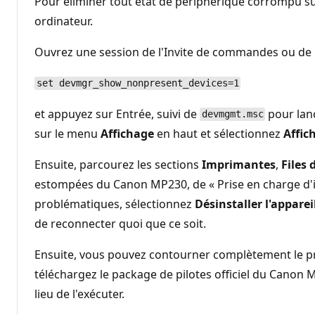
Pour éliminer tout état de périphérique corrompu s
r
é
ordinateur.
p
u
Ouvrez une session de l'Invite de commandes ou de P
t
a
t
i
set devmgr_show_nonpresent_devices=1
o
n
et appuyez sur Entrée, suivi de
pour lanc
devmgmt.msc
sur le menu
Affichage
en haut et sélectionnez
Affic
Ensuite, parcourez les sections
Imprimantes
,
Files 
estompées du Canon MP230, de « Prise en charge d'im
problématiques, sélectionnez
Désinstaller l'apparei
de reconnecter quoi que ce soit.
Ensuite, vous pouvez contourner complètement le pr
téléchargez le package de pilotes officiel du Canon 
lieu de l'exécuter.