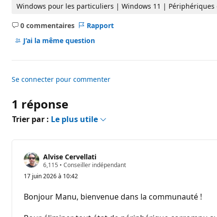
d
Windows pour les particuliers | Windows 11 | Périphériques e
e
r
0 commentaires
Rapport
é
Aucun
p
commentaire
u
J’ai la même question
t
a
t
i
o
Se connecter pour commenter
n
1 réponse
Trier par :
Le plus utile
Alvise Cervellati
P
6,115
•
Conseiller indépendant
o
17 juin 2026 à 10:42
i
n
t
Bonjour Manu, bienvenue dans la communauté !
s
d
e