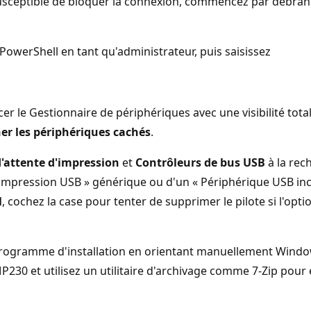
usceptible de bloquer la connexion, commencez par débranc
owerShell en tant qu'administrateur, puis saisissez
er le Gestionnaire de périphériques avec une visibilité tota
her les périphériques cachés
.
d'attente d'impression
et
Contrôleurs de bus USB
à la rec
pression USB » générique ou d'un « Périphérique USB inconn
l
, cochez la case pour tenter de supprimer le pilote si l'op
ogramme d'installation en orientant manuellement Windows v
MP230 et utilisez un utilitaire d'archivage comme 7-Zip pou