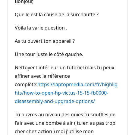
Bonjour,
s
d
e
Quelle est la cause de la surchauffe ?
r
é
p
Voila la varie question .
u
t
a
As tu ouvert ton appareil ?
t
i
Une tour juste le côté gauche.
o
n
Nettoyer l'intérieur un tutoriel mais tu peux
affiner avec la référence
complète:
https://laptopmedia.com/fr/highlig
hts/how-to-open-hp-victus-15-15-fb0000-
disassembly-and-upgrade-options/
Tu ouvres au niveau des ouïes tu souffles de
l'air avec une bombe à air ( tu en as pas trop
cher chez action ) moi j'utilise mon