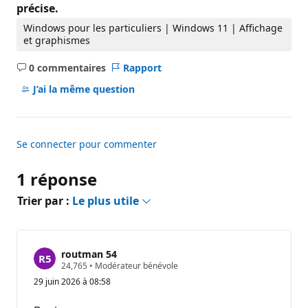
précise.
Windows pour les particuliers | Windows 11 | Affichage
et graphismes
0 commentaires
Rapport
Aucun
commentaire
J’ai la même question
Se connecter pour commenter
1 réponse
Trier par :
Le plus utile
routman 54
P
24,765
•
Modérateur bénévole
o
29 juin 2026 à 08:58
i
n
t