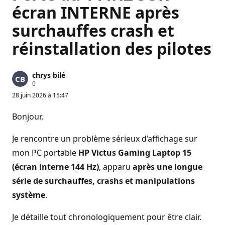
écran INTERNE après
surchauffes crash et
réinstallation des pilotes
chrys bilé
P
0
o
28 juin 2026 à 15:47
i
n
t
Bonjour,
s
d
e
Je rencontre un problème sérieux d’affichage sur
r
é
mon PC portable
HP Victus Gaming Laptop 15
p
(écran interne 144 Hz)
, apparu
après une longue
u
t
série de surchauffes, crashs et manipulations
a
t
système
.
i
o
n
Je détaille tout chronologiquement pour être clair.