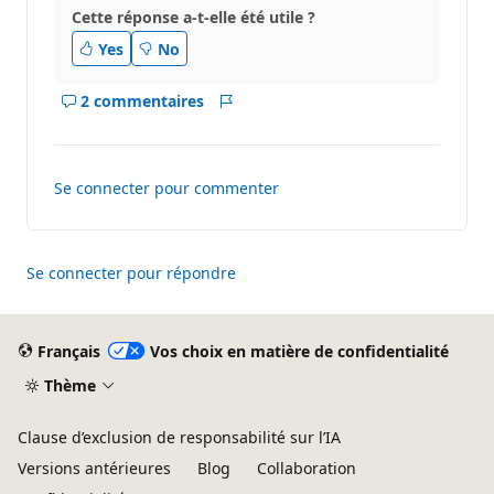
Cette réponse a-t-elle été utile ?
Yes
No
2 commentaires
Afficher
Rapport
les
commentaires
pour
Se connecter pour commenter
ce
réponse
Se connecter pour répondre
Français
Vos choix en matière de confidentialité
Thème
Clause d’exclusion de responsabilité sur l’IA
Versions antérieures
Blog
Collaboration