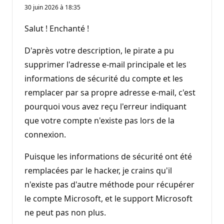
o
30 juin 2026 à 18:35
i
n
t
Salut ! Enchanté !
s
d
e
D'après votre description, le pirate a pu
r
é
supprimer l'adresse e-mail principale et les
p
informations de sécurité du compte et les
u
t
remplacer par sa propre adresse e-mail, c'est
a
t
pourquoi vous avez reçu l'erreur indiquant
i
o
que votre compte n'existe pas lors de la
n
connexion.
Puisque les informations de sécurité ont été
remplacées par le hacker, je crains qu'il
n'existe pas d'autre méthode pour récupérer
le compte Microsoft, et le support Microsoft
ne peut pas non plus.