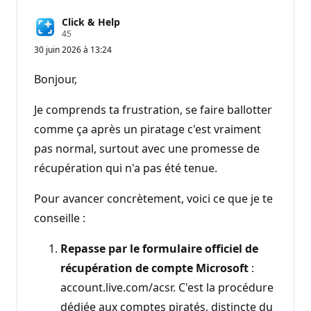
Click & Help
P
45
o
30 juin 2026 à 13:24
i
n
t
Bonjour,
s
d
e
Je comprends ta frustration, se faire ballotter
r
é
comme ça après un piratage c'est vraiment
p
pas normal, surtout avec une promesse de
u
t
récupération qui n'a pas été tenue.
a
t
i
Pour avancer concrètement, voici ce que je te
o
n
conseille :
Repasse par le formulaire officiel de
récupération de compte Microsoft
:
account.live.com/acsr. C'est la procédure
dédiée aux comptes piratés, distincte du