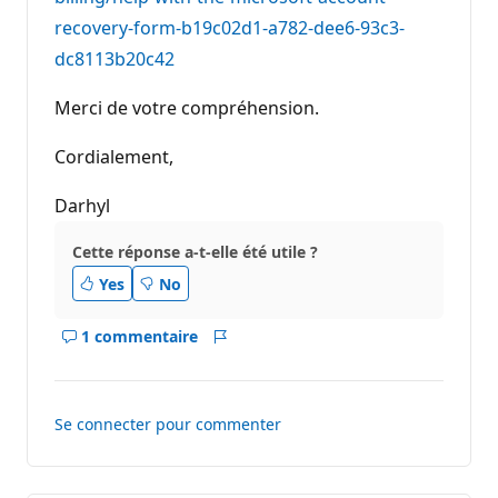
recovery-form-b19c02d1-a782-dee6-93c3-
dc8113b20c42
Merci de votre compréhension.
Cordialement,
Darhyl
Cette réponse a-t-elle été utile ?
Yes
No
1 commentaire
Afficher
Rapport
les
commentaires
pour
Se connecter pour commenter
ce
réponse