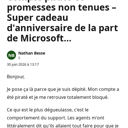
promesses non tenues –
Super cadeau
d'anniversaire de la part
de Microsoft...
Nathan Besse
P
0
o
30 juin 2026 à 13:17
i
n
t
Bonjour,
s
d
e
Je pose ça là parce que je suis dépité. Mon compte a
r
é
été piraté et je me retrouve totalement bloqué.
p
u
Ce qui est le plus dégueulasse, c'est le
t
a
comportement du support. Les agents m'ont
t
i
littéralement dit qu'ils allaient tout faire pour que je
o