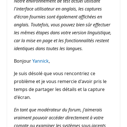
Notre environnement de test actuel utilisant
t
i
l'interface utilisateur en anglais, les captures
o
n
d'écran fournies sont également affichées en
anglais. Toutefois, vous pouvez bien sûr effectuer
les mêmes étapes dans votre version linguistique,
car la mise en page et les fonctionnalités restent
identiques dans toutes les langues.
Bonjour
Yannick
,
Je suis désolé que vous rencontriez ce
problème et je vous remercie d'avoir pris le
temps de partager les détails et la capture
d'écran.
En tant que modérateur du forum, j'aimerais
vraiment pouvoir accéder directement à votre
compte ou examiner les systèmes sous-jacents