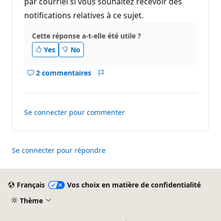
par courriel si vous souhaitez recevoir des
notifications relatives à ce sujet.
Cette réponse a-t-elle été utile ?
Yes
No
2 commentaires
Afficher
Rapport
les
commentaires
pour
Se connecter pour commenter
ce
réponse
Se connecter pour répondre
Français
Vos choix en matière de confidentialité
Thème