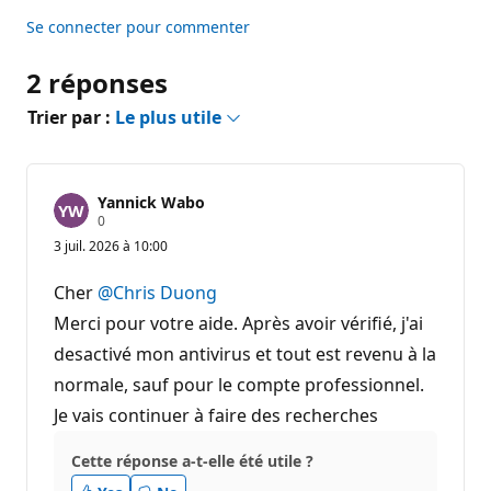
Se connecter pour commenter
2 réponses
Trier par :
Le plus utile
Yannick Wabo
P
0
o
3 juil. 2026 à 10:00
i
n
t
Cher
@Chris Duong
s
d
Merci pour votre aide. Après avoir vérifié, j'ai
e
desactivé mon antivirus et tout est revenu à la
r
é
normale, sauf pour le compte professionnel.
p
u
Je vais continuer à faire des recherches
t
a
t
Cette réponse a-t-elle été utile ?
i
o