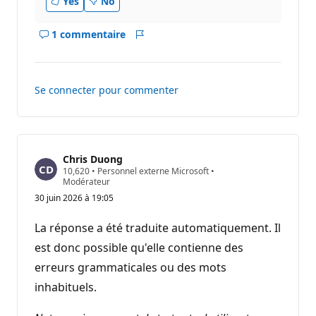
Yes
No
n
1 commentaire
Afficher
Rapport
les
commentaires
pour
Se connecter pour commenter
ce
réponse
Chris Duong
P
10,620
•
Personnel externe Microsoft
•
o
Modérateur
i
30 juin 2026 à 19:05
n
t
s
La réponse a été traduite automatiquement. Il
d
e
est donc possible qu'elle contienne des
r
erreurs grammaticales ou des mots
é
p
inhabituels.
u
t
a