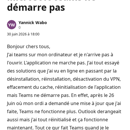
démarre pas
Yannick Wabo
P
0
o
30 juin 2026 à 18:00
i
n
t
Bonjour chers tous,
s
d
J'ai teams sur mon ordinateur et je n'arrive pas à
e
l'ouvrir. L'application ne marche pas. J'ai tout essayé
r
é
des solutions que j'ai vu en ligne en passant par la
p
u
désinstallation, réinstallation, désactivation du VPN,
t
a
effacement du cache, réinitialisation de l'application
t
i
mais Teams ne démarre pas. En effet, après le 26
o
n
Juin où mon ordi a demandé une mise à jour que j'ai
faite, Teams ne fonctionne plus. Outlook derangeait
aussi mais j'ai tout réinitialisé et ça fonctionne
maintenant. Tout ce qur fait Teams quand je le