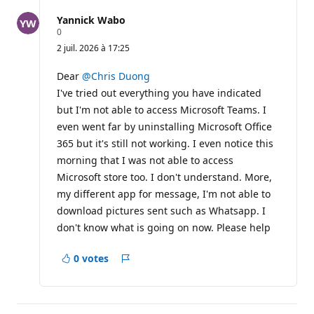
Yannick Wabo
P
0
o
2 juil. 2026 à 17:25
i
n
t
Dear
@Chris Duong
s
I've tried out everything you have indicated
d
e
but I'm not able to access Microsoft Teams. I
r
even went far by uninstalling Microsoft Office
é
p
365 but it's still not working. I even notice this
u
t
morning that I was not able to access
a
Microsoft store too. I don't understand. More,
t
i
my different app for message, I'm not able to
o
download pictures sent such as Whatsapp. I
n
don't know what is going on now. Please help
0 votes
Rapport