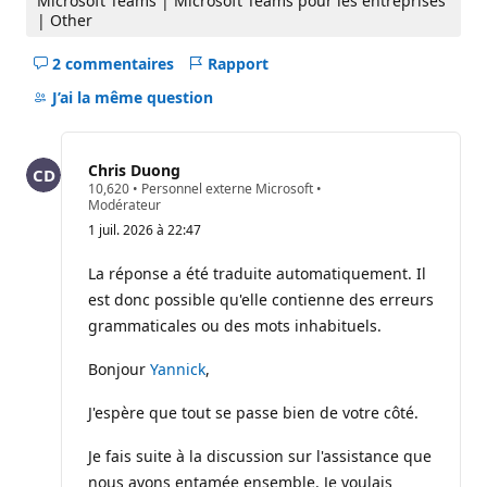
Microsoft Teams | Microsoft Teams pour les entreprises
| Other
2 commentaires
Rapport
Masquer
les
J’ai la même question
commentaires
pour
ce
Chris Duong
question
P
10,620
•
Personnel externe Microsoft
•
o
Modérateur
i
1 juil. 2026 à 22:47
n
t
s
La réponse a été traduite automatiquement. Il
d
est donc possible qu'elle contienne des erreurs
e
r
grammaticales ou des mots inhabituels.
é
p
u
Bonjour
Yannick
,
t
a
J'espère que tout se passe bien de votre côté.
t
i
o
Je fais suite à la discussion sur l'assistance que
n
nous avons entamée ensemble. Je voulais