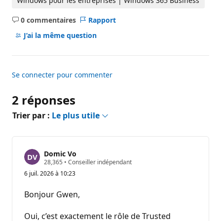
Windows pour les entreprises | Windows 365 Business
0 commentaires
Rapport
Aucun
commentaire
J’ai la même question
Se connecter pour commenter
2 réponses
Trier par :
Le plus utile
Domic Vo
P
28,365
•
Conseiller indépendant
o
6 juil. 2026 à 10:23
i
n
t
Bonjour Gwen,
s
d
e
Oui, c’est exactement le rôle de Trusted
r