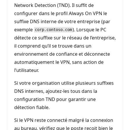
é
Network Detection (TND). Il suffit de
p
configurer dans le profil Always On VPN le
u
t
suffixe DNS interne de votre entreprise (par
a
t
exemple
). Lorsque le PC
corp.contoso.com
i
o
détecte ce suffixe sur le réseau de l’entreprise,
n
il comprend qu’il se trouve dans un
environnement de confiance et déconnecte
automatiquement le VPN, sans action de
l’utilisateur.
Si votre organisation utilise plusieurs suffixes
DNS internes, ajoutez-les tous dans la
configuration TND pour garantir une
détection fiable.
Si le VPN reste connecté malgré la connexion
au bureau, vérifiez que le poste reçoit bien le