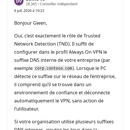
P
28,365
•
Conseiller indépendant
o
6 juil. 2026 à 10:22
i
n
t
Bonjour Gwen,
s
d
e
Oui, c’est exactement le rôle de Trusted
r
é
Network Detection (TND). Il suffit de
p
configurer dans le profil Always On VPN le
u
t
suffixe DNS interne de votre entreprise (par
a
t
exemple
). Lorsque le PC
corp.contoso.com
i
o
détecte ce suffixe sur le réseau de l’entreprise,
n
il comprend qu’il se trouve dans un
environnement de confiance et déconnecte
automatiquement le VPN, sans action de
l’utilisateur.
Si votre organisation utilise plusieurs suffixes
DNS internes, ajoutez-les tous dans la