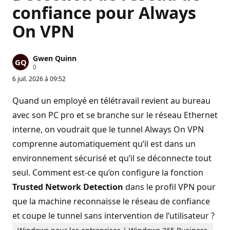
confiance pour Always
On VPN
Gwen Quinn
P
0
o
6 juil. 2026 à 09:52
i
n
t
Quand un employé en télétravail revient au bureau
s
d
avec son PC pro et se branche sur le réseau Ethernet
e
interne, on voudrait que le tunnel Always On VPN
r
é
comprenne automatiquement qu’il est dans un
p
u
environnement sécurisé et qu’il se déconnecte tout
t
a
seul. Comment est‑ce qu’on configure la fonction
t
i
Trusted Network Detection
dans le profil VPN pour
o
n
que la machine reconnaisse le réseau de confiance
et coupe le tunnel sans intervention de l’utilisateur ?