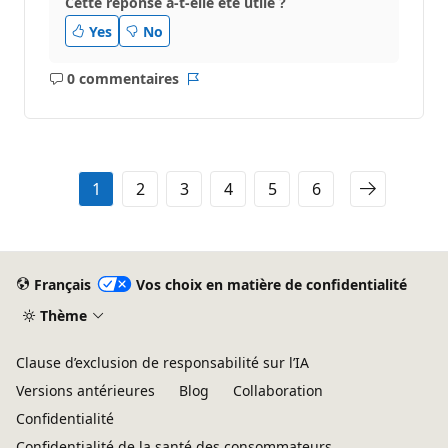
Cette réponse a-t-elle été utile ?
Yes
No
0 commentaires
Aucun
Rapport
commentaire
1
2
3
4
5
6
Français
Vos choix en matière de confidentialité
Thème
Clause d’exclusion de responsabilité sur l’IA
Versions antérieures
Blog
Collaboration
Confidentialité
Confidentialité de la santé des consommateurs