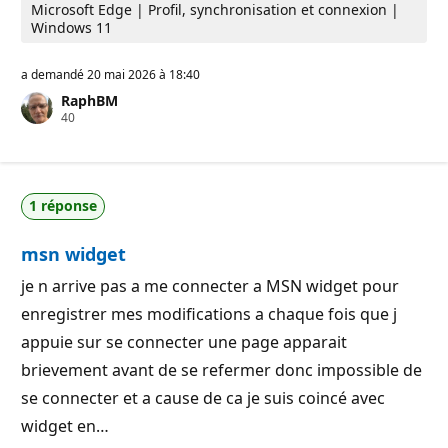
Microsoft Edge | Profil, synchronisation et connexion |
Windows 11
a demandé
20 mai 2026 à 18:40
RaphBM
P
40
o
i
n
t
s
1 réponse
d
e
r
msn widget
é
p
u
je n arrive pas a me connecter a MSN widget pour
t
enregistrer mes modifications a chaque fois que j
a
t
appuie sur se connecter une page apparait
i
o
brievement avant de se refermer donc impossible de
n
se connecter et a cause de ca je suis coincé avec
widget en…