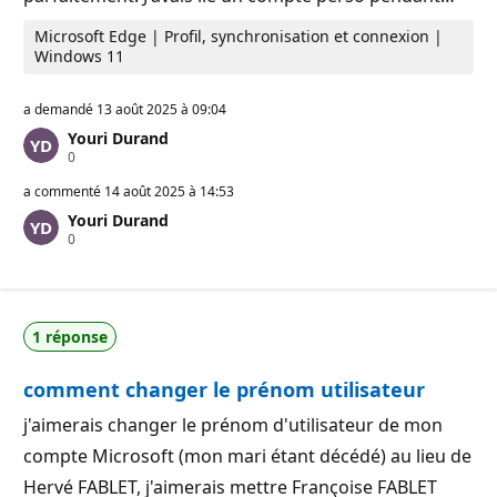
Microsoft Edge | Profil, synchronisation et connexion |
Windows 11
a demandé
13 août 2025 à 09:04
Youri Durand
P
0
o
i
a commenté
14 août 2025 à 14:53
n
Youri Durand
t
P
0
s
o
d
i
e
n
r
t
é
s
p
1 réponse
d
u
e
t
r
a
comment changer le prénom utilisateur
é
t
p
i
u
o
j'aimerais changer le prénom d'utilisateur de mon
t
n
compte Microsoft (mon mari étant décédé) au lieu de
a
t
Hervé FABLET, j'aimerais mettre Françoise FABLET
i