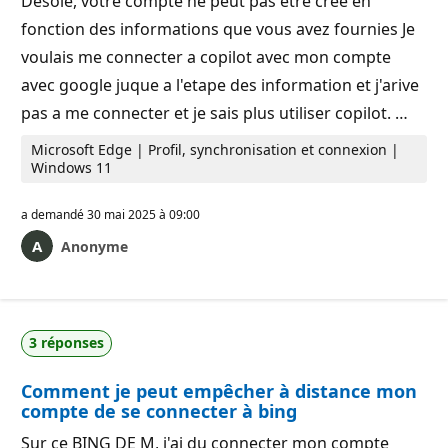
Désolé, votre compte ne peut pas être créé en
t
n
fonction des informations que vous avez fournies Je
a
t
voulais me connecter a copilot avec mon compte
i
o
avec google juque a l'etape des information et j'arive
n
pas a me connecter et je sais plus utiliser copilot. …
Microsoft Edge | Profil, synchronisation et connexion |
Windows 11
a demandé
30 mai 2025 à 09:00
Anonyme
3 réponses
Comment je peut empêcher à distance mon
compte de se connecter à bing
Sur ce BING DE M, j'ai du connecter mon compte