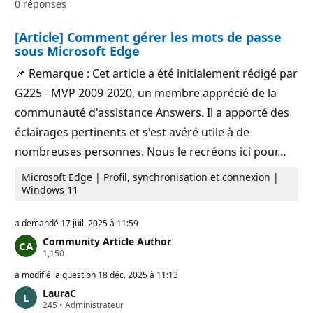
0 réponses
d
u
e
t
r
a
[Article] Comment gérer les mots de passe
é
t
p
i
sous Microsoft Edge
u
o
t
n
📌 Remarque : Cet article a été initialement rédigé par
a
t
G225 - MVP 2009-2020, un membre apprécié de la
i
o
communauté d'assistance Answers. Il a apporté des
n
éclairages pertinents et s'est avéré utile à de
nombreuses personnes. Nous le recréons ici pour…
Microsoft Edge | Profil, synchronisation et connexion |
Windows 11
a demandé
17 juil. 2025 à 11:59
Community Article Author
P
1,150
o
i
a modifié la question
18 déc. 2025 à 11:13
n
LauraC
t
P
245
•
Administrateur
s