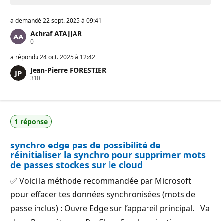
a demandé
22 sept. 2025 à 09:41
Achraf ATAJJAR
P
0
o
i
a répondu
24 oct. 2025 à 12:42
n
Jean-Pierre FORESTIER
t
P
310
s
o
d
i
e
n
r
t
é
s
p
1 réponse
d
u
e
t
r
a
synchro edge pas de possibilité de
é
t
p
i
réinitialiser la synchro pour supprimer mots
u
o
de passes stockes sur le cloud
t
n
a
✅ Voici la méthode recommandée par Microsoft
t
i
pour effacer tes données synchronisées (mots de
o
n
passe inclus) : Ouvre Edge sur l’appareil principal. Va