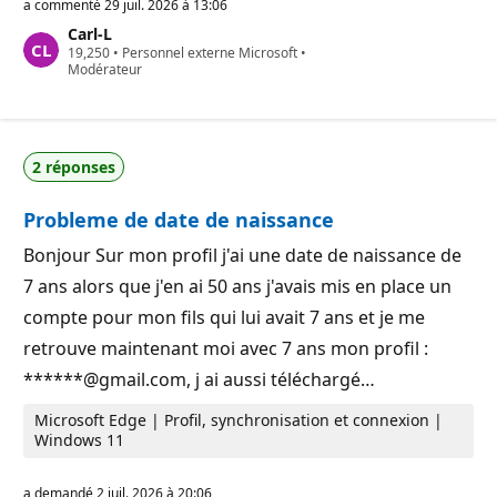
i
a commenté
29 juil. 2026 à 13:06
n
Carl-L
t
P
19,250
s
•
Personnel externe Microsoft
•
o
Modérateur
d
i
e
n
r
t
é
s
p
d
u
2 réponses
e
t
r
a
é
t
Probleme de date de naissance
p
i
u
o
t
n
Bonjour Sur mon profil j'ai une date de naissance de
a
7 ans alors que j'en ai 50 ans j'avais mis en place un
t
i
compte pour mon fils qui lui avait 7 ans et je me
o
n
retrouve maintenant moi avec 7 ans mon profil :
******@gmail.com, j ai aussi téléchargé…
Microsoft Edge | Profil, synchronisation et connexion |
Windows 11
a demandé
2 juil. 2026 à 20:06