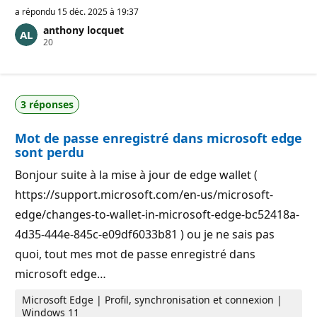
i
a répondu
15 déc. 2025 à 19:37
n
anthony locquet
t
P
20
s
o
d
i
e
n
r
t
é
s
p
3 réponses
d
u
e
t
r
a
Mot de passe enregistré dans microsoft edge
é
t
p
i
sont perdu
u
o
t
n
Bonjour suite à la mise à jour de edge wallet (
a
t
https://support.microsoft.com/en-us/microsoft-
i
o
edge/changes-to-wallet-in-microsoft-edge-bc52418a-
n
4d35-444e-845c-e09df6033b81 ) ou je ne sais pas
quoi, tout mes mot de passe enregistré dans
microsoft edge…
Microsoft Edge | Profil, synchronisation et connexion |
Windows 11