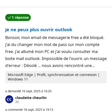
i
e
n
r
t
é
s
p
1 réponse
d
u
L’une des réponses a été acceptée par l’auteur de la qu
e
t
r
a
je ne peux plus ouvrir outlook
é
t
p
i
u
Bonsoir, mon email de messagerie free a été bloqué.
o
t
n
j'ai du changer mon mot de pass sur mon compte
a
t
free. j'ai allumé mon PC et j'ai voulu consulter ma
i
o
boite mail outlook. Impossible de l'ouvrir. un message
n
d'erreur : Désolé ... nous avons rencontré une…
Microsoft Edge | Profil, synchronisation et connexion |
Windows 11
a demandé
16 sept. 2025 à 16:20
claudette cheurlin
P
20
o
i
a commenté
18 sept. 2025 à 19:13