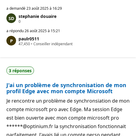
a demandé
23 août 2025 à 16:29
stephanie douaire
P
0
o
i
a répondu
26 août 2025 à 15:21
n
paulr0511
t
P
47,450
s
•
Conseiller indépendant
o
d
i
e
n
r
t
é
s
p
3 réponses
d
u
e
t
r
a
J'ai un problème de synchronisation de mon
é
t
p
i
profil Edge avec mon compte Microsoft
u
o
t
n
Je rencontre un problème de synchronsiation de mon
a
t
compte microsoft pro avec Edge. Ma session Edge
i
o
est bien ouverte avec mon compte microsoft pro
n
******@optinium.fr la synchronisation fonctionnait
parfaitement. J'avais lié un compte perso pendant…