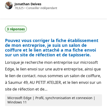
n
Jonathan Deives
t
P
78,625
s
•
Conseiller indépendant
o
d
i
e
n
r
t
é
s
p
3 réponses
d
u
e
t
r
a
Pouvez vous corriger la fiche établissement
é
t
p
i
de mon entreprise, je suis un salon de
u
o
coiffure et le lien attaché a ma fiche envoi
t
n
sur un site de réfection et de tapisserie.
a
t
i
Lorsque je recherche mon entreprise sur microsoft
o
Edge, le lien envoi sur une autre entreprise, ainsi que
n
le lien de contact. nous sommes un salon de coiffure,
à Saumur 49, AU PETIT ATELIER, et le lien envoi sur un
site de réfection et de…
Microsoft Edge | Profil, synchronisation et connexion |
Windows 11