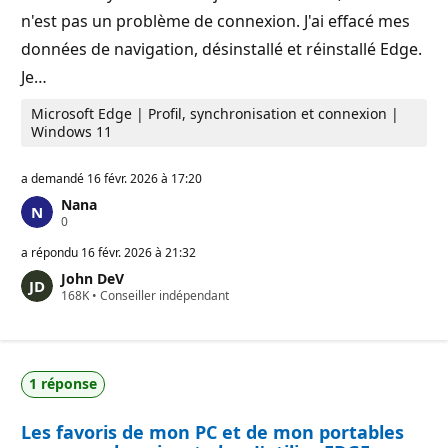
n
n'est pas un problème de connexion. J'ai effacé mes
données de navigation, désinstallé et réinstallé Edge.
Je…
Microsoft Edge | Profil, synchronisation et connexion |
Windows 11
a demandé
16 févr. 2026 à 17:20
Nana
P
0
o
i
a répondu
16 févr. 2026 à 21:32
n
John DeV
t
P
168K
s
•
Conseiller indépendant
o
d
i
e
n
r
t
é
s
p
1 réponse
d
u
e
t
r
a
Les favoris de mon PC et de mon portables
é
t
p
i