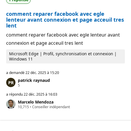
u
e
t
r
a
comment reparer facebook avec egle
é
t
p
i
lenteur avant connexion et page acceuil tres
u
o
lent
t
n
a
comment reparer facebook avec egle lenteur avant
t
i
connexion et page acceuil tres lent
o
n
Microsoft Edge | Profil, synchronisation et connexion |
Windows 11
a demandé
22 déc. 2025 à 15:20
patrick raynaud
P
5
o
i
a répondu
22 déc. 2025 à 16:03
n
Marcelo Mendoza
t
P
10,715
s
•
Conseiller indépendant
o
d
i
e
n
r
t
é
s
p