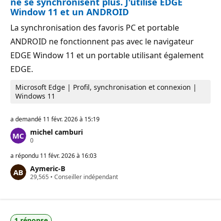
ne se synchronisent plus. J'utilise EDGE
u
o
Window 11 et un ANDROID
t
n
a
La synchronisation des favoris PC et portable
t
i
ANDROID ne fonctionnent pas avec le navigateur
o
n
EDGE Window 11 et un portable utilisant également
EDGE.
Microsoft Edge | Profil, synchronisation et connexion |
Windows 11
a demandé
11 févr. 2026 à 15:19
michel camburi
P
0
o
i
a répondu
11 févr. 2026 à 16:03
n
Aymeric-B
t
P
29,565
s
•
Conseiller indépendant
o
d
i
e
n
r
t
é
s
p
1 réponse
d