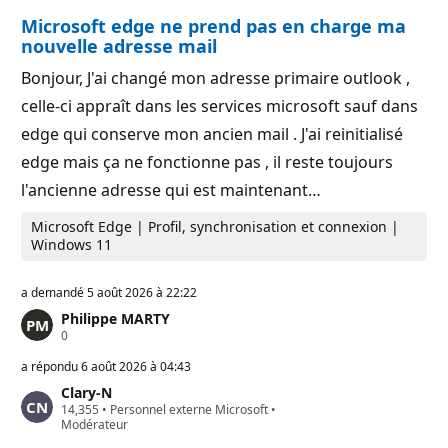
Microsoft edge ne prend pas en charge ma
nouvelle adresse mail
Bonjour, J'ai changé mon adresse primaire outlook ,
celle-ci appraît dans les services microsoft sauf dans
edge qui conserve mon ancien mail . J'ai reinitialisé
edge mais ça ne fonctionne pas , il reste toujours
l'ancienne adresse qui est maintenant…
Microsoft Edge | Profil, synchronisation et connexion |
Windows 11
a demandé
5 août 2026 à 22:22
Philippe MARTY
P
0
o
i
a répondu
6 août 2026 à 04:43
n
Clary-N
t
P
14,355
s
•
Personnel externe Microsoft
•
o
Modérateur
d
i
e