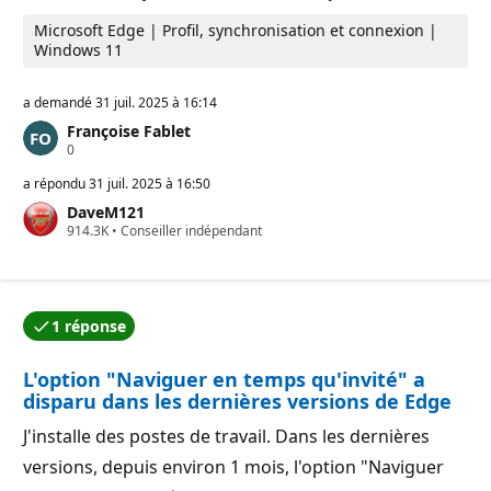
o
n
Microsoft Edge | Profil, synchronisation et connexion |
Windows 11
a demandé
31 juil. 2025 à 16:14
Françoise Fablet
P
0
o
i
a répondu
31 juil. 2025 à 16:50
n
DaveM121
t
P
914.3K
s
•
Conseiller indépendant
o
d
i
e
n
r
t
é
s
p
1 réponse
d
u
L’une des réponses a été acceptée par l’auteur de la qu
e
t
r
a
L'option "Naviguer en temps qu'invité" a
é
t
p
i
disparu dans les dernières versions de Edge
u
o
t
n
J'installe des postes de travail. Dans les dernières
a
t
versions, depuis environ 1 mois, l'option "Naviguer
i