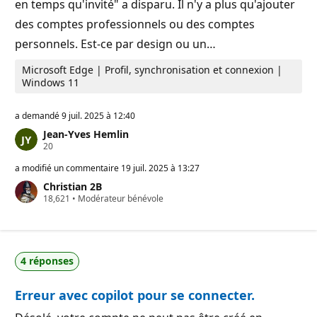
o
en temps qu'invité" a disparu. Il n'y a plus qu'ajouter
n
des comptes professionnels ou des comptes
personnels. Est-ce par design ou un…
Microsoft Edge | Profil, synchronisation et connexion |
Windows 11
a demandé
9 juil. 2025 à 12:40
Jean-Yves Hemlin
P
20
o
i
a modifié un commentaire
19 juil. 2025 à 13:27
n
Christian 2B
t
P
18,621
s
•
Modérateur bénévole
o
d
i
e
n
r
t
é
s
p
4 réponses
d
u
e
t
r
a
Erreur avec copilot pour se connecter.
é
t
p
i
u
o