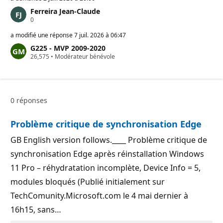
Ferreira Jean-Claude
P
0
o
i
a modifié une réponse
7 juil. 2026 à 06:47
n
G225 - MVP 2009-2020
t
P
26,575
s
•
Modérateur bénévole
o
d
i
e
n
r
t
é
s
p
0 réponses
d
u
e
t
r
a
Problème critique de synchronisation Edge
é
t
p
i
u
GB English version follows.____ Problème critique de
o
t
n
synchronisation Edge après réinstallation Windows
a
t
11 Pro – réhydratation incomplète, Device Info = 5,
i
o
modules bloqués (Publié initialement sur
n
TechComunity.Microsoft.com le 4 mai dernier à
16h15, sans…