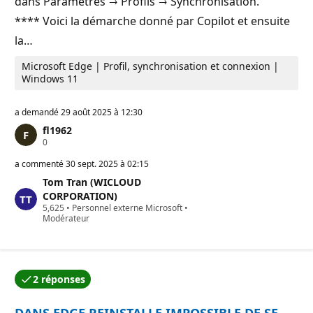
dans Paramètres → Profils → Synchronisation.
**** Voici la démarche donné par Copilot et ensuite
la…
Microsoft Edge | Profil, synchronisation et connexion |
Windows 11
a demandé
29 août 2025 à 12:30
fl1962
P
0
o
i
a commenté
30 sept. 2025 à 02:15
n
Tom Tran (WICLOUD
t
s
CORPORATION)
d
P
5,625
•
Personnel externe Microsoft
•
e
o
Modérateur
r
i
é
n
p
t
u
s
t
d
a
2 réponses
e
L’une des réponses a été acceptée par l’auteur de la q
t
r
i
é
o
DANS EDGE REINSTALLE IMPOSSIBLE DE SE
p