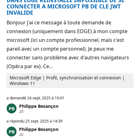
n
u
CONNECTER A MICROSOFT PB DE CLE JWT
t
INVALIDE
a
t
Bonjour j'ai ce message à toute demande de
i
o
connexion (uniquement dans EDGE) à mon compte
n
microsoft (ici un compte professionnel, mais c'est
pareil avec un compte personnel). Je peux me
connecter sans problème avec d'autres navigateurs
(Opéra par ex). Ce…
Microsoft Edge | Profil, synchronisation et connexion |
Windows 11
a demandé
24 sept. 2025 à 10:01
Philippe Besançon
P
20
o
i
a répondu
25 sept. 2025 à 14:39
n
Philippe Besançon
t
P
20
s
o
d