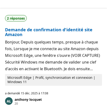
o
d
i
e
n
r
t
é
s
p
2 réponses
d
u
e
t
r
a
Demande de confirmation d'identité site
é
t
p
i
Amazon
u
o
t
n
Bonjour, Depuis quelques temps, presque à chaque
a
t
fois, Lorsque je me connecte au site Amazon depuis
i
o
Microsoft Edge, une fenêtre s'ouvre (VOIR CAPTURE)
n
Sécurité Windows me demande de valider une clef
d'accès en activant le Bluetooth. Je dois ensuite…
Microsoft Edge | Profil, synchronisation et connexion |
Windows 11
a demandé
15 déc. 2025 à 17:08
anthony locquet
P
20
o