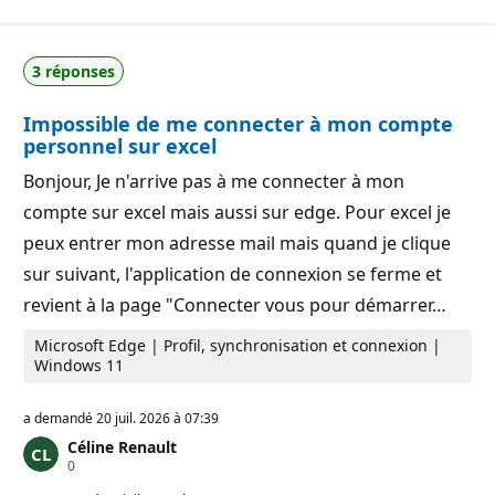
n
r
t
é
s
p
d
u
3 réponses
e
t
r
a
é
t
Impossible de me connecter à mon compte
p
i
u
o
personnel sur excel
t
n
a
Bonjour, Je n'arrive pas à me connecter à mon
t
i
compte sur excel mais aussi sur edge. Pour excel je
o
n
peux entrer mon adresse mail mais quand je clique
sur suivant, l'application de connexion se ferme et
revient à la page "Connecter vous pour démarrer…
Microsoft Edge | Profil, synchronisation et connexion |
Windows 11
a demandé
20 juil. 2026 à 07:39
Céline Renault
P
0
o