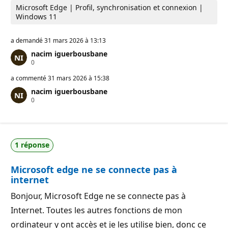
Microsoft Edge | Profil, synchronisation et connexion |
Windows 11
a demandé
31 mars 2026 à 13:13
nacim iguerbousbane
P
0
o
i
a commenté
31 mars 2026 à 15:38
n
nacim iguerbousbane
t
P
0
s
o
d
i
e
n
r
t
é
s
p
1 réponse
d
u
e
t
r
a
Microsoft edge ne se connecte pas à
é
t
p
i
internet
u
o
t
n
Bonjour, Microsoft Edge ne se connecte pas à
a
t
Internet. Toutes les autres fonctions de mon
i
o
ordinateur y ont accès et je les utilise bien, donc ce