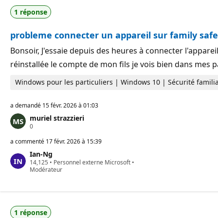
1 réponse
probleme connecter un appareil sur family safe
Bonsoir, J'essaie depuis des heures à connecter l'appareil 
réinstallée le compte de mon fils je vois bien dans mes
Windows pour les particuliers | Windows 10 | Sécurité familia
a demandé
15 févr. 2026 à 01:03
muriel strazzieri
P
0
o
i
a commenté
17 févr. 2026 à 15:39
n
Ian-Ng
t
P
14,125
s
•
Personnel externe Microsoft
•
o
Modérateur
d
i
e
n
r
t
é
s
p
d
u
1 réponse
e
t