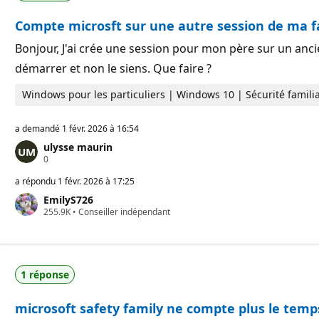
r
a
é
t
Compte microsft sur une autre session de ma f
p
i
u
o
t
n
Bonjour, J'ai crée une session pour mon père sur un anc
a
démarrer et non le siens. Que faire ?
t
i
o
Windows pour les particuliers | Windows 10 | Sécurité familia
n
a demandé
1 févr. 2026 à 16:54
ulysse maurin
P
0
o
i
a répondu
1 févr. 2026 à 17:25
n
EmilyS726
t
P
255.9K
s
•
Conseiller indépendant
o
d
i
e
n
r
t
é
s
p
1 réponse
d
u
e
t
r
a
microsoft safety family ne compte plus le temp
é
t
p
i