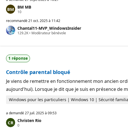
BM MB
P
10
o
i
recommandé
21 oct. 2025 à 11:42
n
Chantal11-MVP_WindowsInsider
t
P
129.2K
s
•
Modérateur bénévole
o
d
i
e
n
r
t
é
s
p
1 réponse
d
u
e
t
r
a
Contrôle parental bloqué
é
t
p
i
u
o
Je viens de remettre en fonctionnement mon ancien ordina
t
n
aujourd'hui). Lorsque je dit que je suis en présence de 
a
t
i
Windows pour les particuliers | Windows 10 | Sécurité familia
o
n
a demandé
27 juil. 2025 à 09:53
Christen Rio
P
0