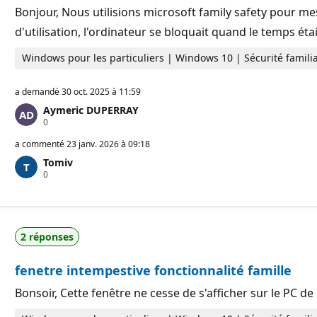
u
o
Bonjour, Nous utilisions microsoft family safety pour me
t
n
d'utilisation, l'ordinateur se bloquait quand le temps éta
a
t
i
Windows pour les particuliers | Windows 10 | Sécurité familia
o
n
a demandé
30 oct. 2025 à 11:59
Aymeric DUPERRAY
P
0
o
i
a commenté
23 janv. 2026 à 09:18
n
Tomiv
t
P
0
s
o
d
i
e
n
r
t
é
s
p
2 réponses
d
u
e
t
r
a
fenetre intempestive fonctionnalité famille
é
t
p
i
u
o
Bonsoir, Cette fenêtre ne cesse de s'afficher sur le PC
t
n
a