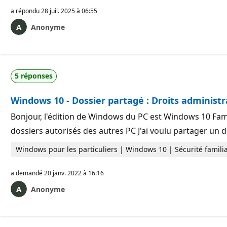
o
i
a répondu
28 juil. 2025 à 06:55
n
t
Anonyme
s
d
e
r
é
p
5 réponses
u
t
a
Windows 10 - Dossier partagé : Droits administr
t
i
Bonjour, l'édition de Windows du PC est Windows 10 Famill
o
n
dossiers autorisés des autres PC J'ai voulu partager un 
Windows pour les particuliers | Windows 10 | Sécurité familia
a demandé
20 janv. 2022 à 16:16
Anonyme