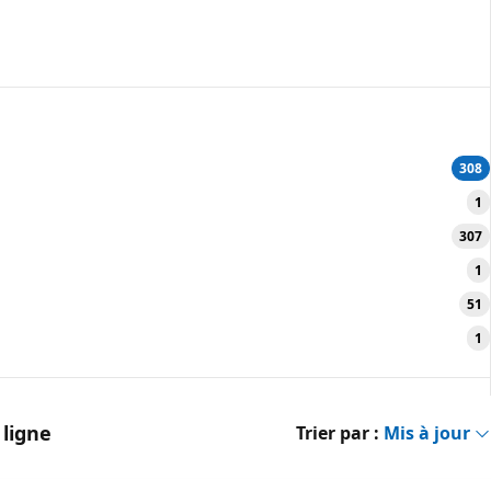
308
1
307
1
51
1
 ligne
Trier par :
Mis à jour