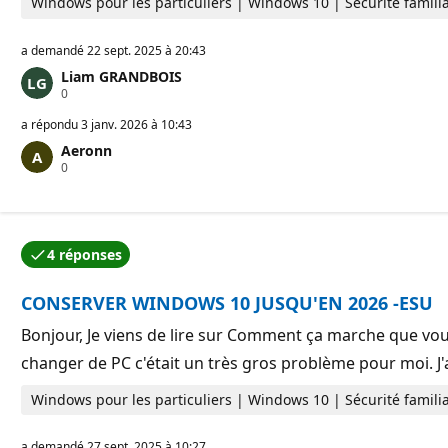
Windows pour les particuliers | Windows 10 | Sécurité familia
t
i
o
a demandé
22 sept. 2025 à 20:43
n
Liam GRANDBOIS
P
0
o
i
a répondu
3 janv. 2026 à 10:43
n
Aeronn
t
P
0
s
o
d
i
e
n
r
t
é
s
p
4 réponses
d
u
e
t
r
a
CONSERVER WINDOWS 10 JUSQU'EN 2026 -ESU
é
t
p
i
u
Bonjour, Je viens de lire sur Comment ça marche que vous
o
t
n
changer de PC c'était un très gros problème pour moi. J
a
t
i
Windows pour les particuliers | Windows 10 | Sécurité familia
o
n
a demandé
27 sept. 2025 à 10:27