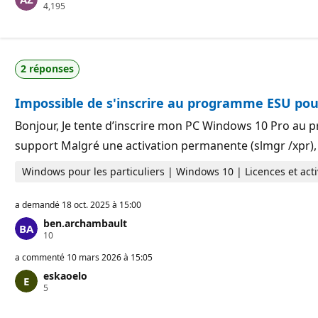
P
4,195
s
o
d
i
e
n
r
t
é
s
p
2 réponses
d
u
e
t
r
a
Impossible de s'inscrire au programme ESU po
é
t
p
i
u
o
Bonjour, Je tente d’inscrire mon PC Windows 10 Pro au p
t
n
support Malgré une activation permanente (slmgr /xpr),
a
t
i
Windows pour les particuliers | Windows 10 | Licences et acti
o
n
a demandé
18 oct. 2025 à 15:00
ben.archambault
P
10
o
i
a commenté
10 mars 2026 à 15:05
n
eskaoelo
t
P
5
s
o
d
i
e