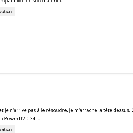
ompatibilité de son matériel…
vation
je n'arrive pas à le résoudre, je m'arrache la tête dessus. C
 j'ai PowerDVD 24.…
vation