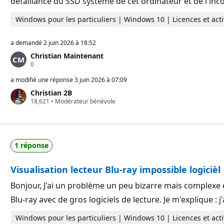
défaillance du SSD système de cet ordinateur et de l'inc
t
i
Windows pour les particuliers | Windows 10 | Licences et acti
o
n
a demandé
2 juin 2026 à 18:52
Christian Maintenant
P
0
o
i
a modifié une réponse
3 juin 2026 à 07:09
n
Christian 2B
t
P
18,621
s
•
Modérateur bénévole
o
d
i
e
n
r
t
é
s
p
1 réponse
d
u
e
t
r
a
Visualisation lecteur Blu-ray impossible logicièl
é
t
p
i
u
o
Bonjour, J'ai un problème un peu bizarre mais complexe et 
t
n
Blu-ray avec de gros logiciels de lecture. Je m'explique :
a
t
i
Windows pour les particuliers | Windows 10 | Licences et acti
o