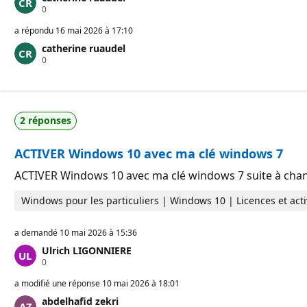
P
0
o
i
a répondu
16 mai 2026 à 17:10
n
catherine ruaudel
t
P
0
s
o
d
i
e
n
r
t
é
s
p
2 réponses
d
u
e
t
r
a
ACTIVER Windows 10 avec ma clé windows 7
é
t
p
i
u
o
ACTIVER Windows 10 avec ma clé windows 7 suite à cha
t
n
a
Windows pour les particuliers | Windows 10 | Licences et acti
t
i
o
a demandé
10 mai 2026 à 15:36
n
Ulrich LIGONNIERE
P
0
o
i
a modifié une réponse
10 mai 2026 à 18:01
n
abdelhafid zekri
t