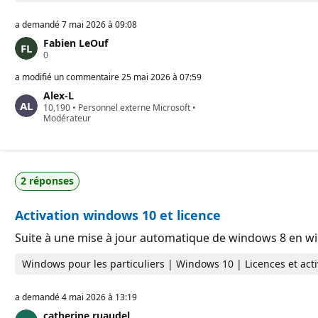
n
a demandé
7 mai 2026 à 09:08
Fabien LeOuf
P
0
o
i
a modifié un commentaire
25 mai 2026 à 07:59
n
Alex-L
t
P
10,190
s
•
Personnel externe Microsoft
•
o
Modérateur
d
i
e
n
r
t
é
s
p
d
u
2 réponses
e
t
r
a
é
t
Activation windows 10 et licence
p
i
u
o
t
n
Suite à une mise à jour automatique de windows 8 en wi
a
t
Windows pour les particuliers | Windows 10 | Licences et acti
i
o
n
a demandé
4 mai 2026 à 13:19
catherine ruaudel