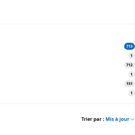
713
1
712
1
151
1
Trier par :
Mis à jour