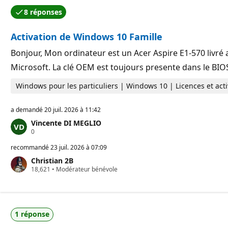
8 réponses
Activation de Windows 10 Famille
Bonjour, Mon ordinateur est un Acer Aspire E1-570 livré a
Microsoft. La clé OEM est toujours presente dans le BIOS
Windows pour les particuliers | Windows 10 | Licences et acti
a demandé
20 juil. 2026 à 11:42
Vincente DI MEGLIO
P
0
o
i
recommandé
23 juil. 2026 à 07:09
n
Christian 2B
t
P
18,621
s
•
Modérateur bénévole
o
d
i
e
n
r
t
é
s
p
1 réponse
d
u
e
t