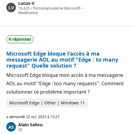
Lucus-V
t
P
10,425
s
•
Personnel externe Microsoft
•
o
Modérateur
d
i
e
n
r
t
é
s
p
d
u
6 réponses
e
t
r
a
é
t
Microsoft Edge bloque l'accès à ma
p
i
u
o
messagerie AOL au motif "Edge : to many
t
n
request" Quelle solution ?
a
t
Microsoft Edge bloque mon accès à ma messagerie
i
o
AOL au motif "Edge : too many requests". Comment
n
solutionner ce problème important ?
Microsoft Edge | Other | Windows 11
a demandé
22 oct. 2025 à 15:27
Alain Saliou
P
35
o