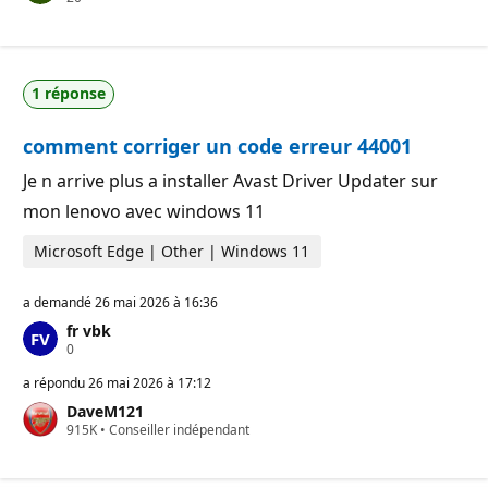
o
d
i
e
n
r
t
é
s
p
1 réponse
d
u
e
t
r
a
comment corriger un code erreur 44001
é
t
p
i
u
o
Je n arrive plus a installer Avast Driver Updater sur
t
n
mon lenovo avec windows 11
a
t
i
Microsoft Edge | Other | Windows 11
o
n
a demandé
26 mai 2026 à 16:36
fr vbk
P
0
o
i
a répondu
26 mai 2026 à 17:12
n
DaveM121
t
P
915K
s
•
Conseiller indépendant
o
d
i
e
n
r