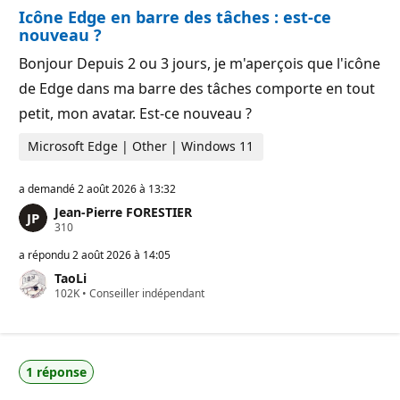
r
a
Icône Edge en barre des tâches : est-ce
é
t
p
i
nouveau ?
u
o
t
n
Bonjour Depuis 2 ou 3 jours, je m'aperçois que l'icône
a
t
de Edge dans ma barre des tâches comporte en tout
i
o
petit, mon avatar. Est-ce nouveau ?
n
Microsoft Edge | Other | Windows 11
a demandé
2 août 2026 à 13:32
Jean-Pierre FORESTIER
P
310
o
i
a répondu
2 août 2026 à 14:05
n
TaoLi
t
P
102K
s
•
Conseiller indépendant
o
d
i
e
n
r
t
é
s
p
1 réponse
d
u
e
t
r