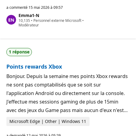
o
i
a commenté
15 mai 2026 à 09:57
n
Emma1-N
t
P
10,135
s
•
Personnel externe Microsoft
•
o
Modérateur
d
i
e
n
r
t
é
s
p
d
u
1 réponse
e
t
r
a
é
t
Points rewards Xbox
p
i
u
o
t
n
Bonjour. Depuis la semaine mes points Xbox rewards
a
ne sont pas comptabilisés que se soit sur
t
i
l'application Android ou directement sur la console.
o
n
J'effectue mes sessions gaming de plus de 15min
avec des jeux du Game pass mais aucun d'eux n'est…
Microsoft Edge | Other | Windows 11
a demandé
12 mai 2026 à 05:29