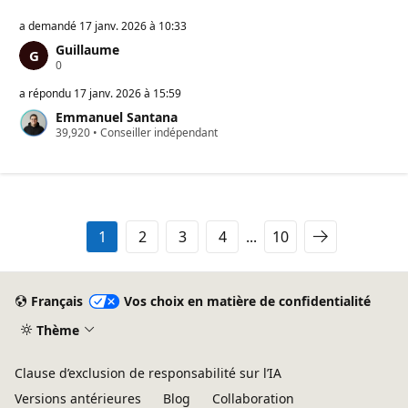
a demandé
17 janv. 2026 à 10:33
Guillaume
P
0
o
i
a répondu
17 janv. 2026 à 15:59
n
Emmanuel Santana
t
P
39,920
s
•
Conseiller indépendant
o
d
i
e
n
r
t
é
s
p
d
u
e
t
1
2
3
4
...
10
r
a
é
t
p
i
u
o
t
n
Français
Vos choix en matière de confidentialité
a
t
Thème
i
o
n
Clause d’exclusion de responsabilité sur l’IA
Versions antérieures
Blog
Collaboration