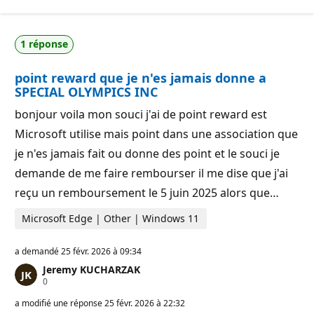
i
e
n
r
t
é
s
p
1 réponse
d
u
e
t
r
a
point reward que je n'es jamais donne a
é
t
p
i
SPECIAL OLYMPICS INC
u
o
t
n
bonjour voila mon souci j'ai de point reward est
a
t
Microsoft utilise mais point dans une association que
i
o
je n'es jamais fait ou donne des point et le souci je
n
demande de me faire rembourser il me dise que j'ai
reçu un remboursement le 5 juin 2025 alors que…
Microsoft Edge | Other | Windows 11
a demandé
25 févr. 2026 à 09:34
Jeremy KUCHARZAK
P
0
o
i
a modifié une réponse
25 févr. 2026 à 22:32
n