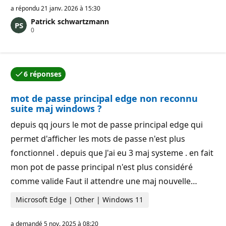
i
a répondu
21 janv. 2026 à 15:30
n
Patrick schwartzmann
t
P
0
s
o
d
i
e
n
r
t
é
s
p
6 réponses
d
u
L’une des réponses a été acceptée par l’auteur de la q
e
t
r
a
mot de passe principal edge non reconnu
é
t
p
i
suite maj windows ?
u
o
t
n
depuis qq jours le mot de passe principal edge qui
a
t
permet d'afficher les mots de passe n'est plus
i
o
fonctionnel . depuis que J'ai eu 3 maj systeme . en fait
n
mon pot de passe principal n'est plus considéré
comme valide Faut il attendre une maj nouvelle…
Microsoft Edge | Other | Windows 11
a demandé
5 nov. 2025 à 08:20