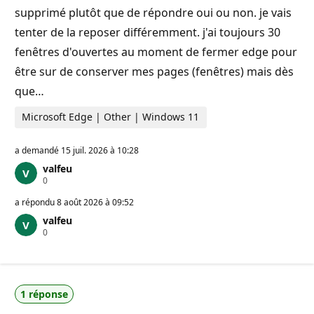
supprimé plutôt que de répondre oui ou non. je vais
tenter de la reposer différemment. j'ai toujours 30
fenêtres d'ouvertes au moment de fermer edge pour
être sur de conserver mes pages (fenêtres) mais dès
que…
Microsoft Edge | Other | Windows 11
a demandé
15 juil. 2026 à 10:28
valfeu
P
0
o
i
a répondu
8 août 2026 à 09:52
n
valfeu
t
P
0
s
o
d
i
e
n
r
t
é
s
p
1 réponse
d
u
e
t