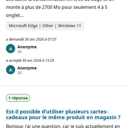
monte à plus de 2700 Mo pour seulement 4 à 5
onglet…
Microsoft Edge | Other | Windows 11
a demandé
30 avr. 2026 à 07:37
Anonyme
P
20
o
i
a accepté
30 avr. 2026 à 13:29
n
Anonyme
t
P
20
s
o
d
i
e
n
r
t
é
s
p
1 réponse
d
u
e
t
r
a
Est-il possible d'utiliser plusieurs cartes-
é
t
p
i
cadeaux pour le même produit en magasin ?
u
o
t
n
Bonjour, j'ai une question, car je suis actuellement en