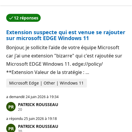
i
e
n
r
t
é
s
p
12 réponses
d
u
L’une des réponses a été acceptée par l’auteur de la q
e
t
r
a
Extension suspecte qui est venue se rajouter
é
t
p
i
sur microsoft EDGE Windows 11
u
o
t
n
Bonjour, je sollicite l'aide de votre équipe Microsoft
a
t
car j'ai une extension "bizarre" qui c'est rajoutée sur
i
o
Microsoft EDGE Windows 11. edge://policy/
n
**Extension Valeur de la stratégie : …
Microsoft Edge | Other | Windows 11
a demandé
24 juin 2026 à 19:34
PATRICK ROUSSEAU
P
20
o
i
a répondu
25 juin 2026 à 19:18
n
PATRICK ROUSSEAU
t
P
20
s