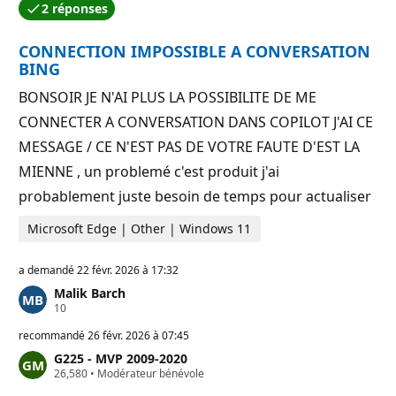
2 réponses
d
u
e
t
r
a
CONNECTION IMPOSSIBLE A CONVERSATION
é
t
p
i
BING
u
o
t
n
BONSOIR JE N'AI PLUS LA POSSIBILITE DE ME
a
t
CONNECTER A CONVERSATION DANS COPILOT J'AI CE
i
o
MESSAGE / CE N'EST PAS DE VOTRE FAUTE D'EST LA
n
MIENNE , un problemé c'est produit j'ai
probablement juste besoin de temps pour actualiser
Microsoft Edge | Other | Windows 11
a demandé
22 févr. 2026 à 17:32
Malik Barch
P
10
o
i
recommandé
26 févr. 2026 à 07:45
n
G225 - MVP 2009-2020
t
P
26,580
s
•
Modérateur bénévole
o
d