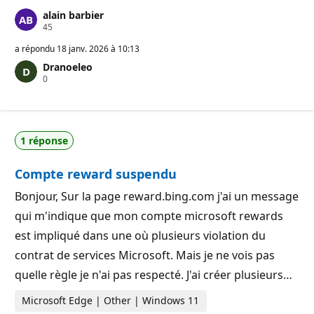
alain barbier
P
45
o
i
a répondu
18 janv. 2026 à 10:13
n
Dranoeleo
t
P
0
s
o
d
i
e
n
r
t
é
s
p
1 réponse
d
u
e
t
r
a
Compte reward suspendu
é
t
p
i
u
o
Bonjour, Sur la page reward.bing.com j'ai un message
t
n
qui m'indique que mon compte microsoft rewards
a
t
est impliqué dans une où plusieurs violation du
i
o
contrat de services Microsoft. Mais je ne vois pas
n
quelle règle je n'ai pas respecté. J'ai créer plusieurs…
Microsoft Edge | Other | Windows 11