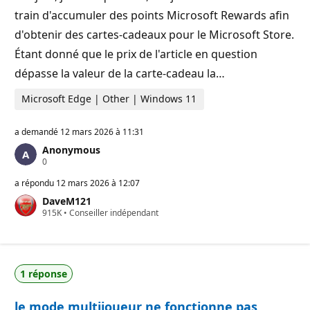
a
t
train d'accumuler des points Microsoft Rewards afin
i
o
d'obtenir des cartes-cadeaux pour le Microsoft Store.
n
Étant donné que le prix de l'article en question
dépasse la valeur de la carte-cadeau la…
Microsoft Edge | Other | Windows 11
a demandé
12 mars 2026 à 11:31
Anonymous
P
0
o
i
a répondu
12 mars 2026 à 12:07
n
DaveM121
t
P
915K
s
•
Conseiller indépendant
o
d
i
e
n
r
t
é
s
p
1 réponse
d
u
e
t
r
a
le mode multijoueur ne fonctionne pas
é
t