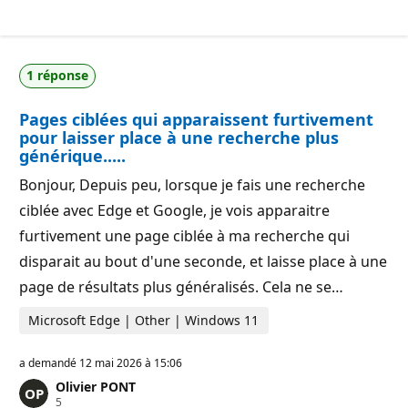
i
e
n
r
t
é
s
p
d
u
1 réponse
e
t
r
a
é
t
Pages ciblées qui apparaissent furtivement
p
i
u
o
pour laisser place à une recherche plus
t
n
générique.....
a
t
Bonjour, Depuis peu, lorsque je fais une recherche
i
o
ciblée avec Edge et Google, je vois apparaitre
n
furtivement une page ciblée à ma recherche qui
disparait au bout d'une seconde, et laisse place à une
page de résultats plus généralisés. Cela ne se…
Microsoft Edge | Other | Windows 11
a demandé
12 mai 2026 à 15:06
Olivier PONT
P
5