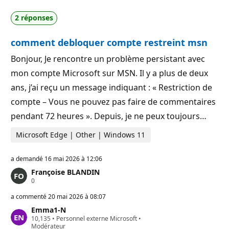
t
é
s
p
2 réponses
d
u
e
t
r
a
comment debloquer compte restreint msn
é
t
p
i
u
o
Bonjour, Je rencontre un problème persistant avec
t
n
mon compte Microsoft sur MSN. Il y a plus de deux
a
t
ans, j’ai reçu un message indiquant : « Restriction de
i
o
compte – Vous ne pouvez pas faire de commentaires
n
pendant 72 heures ». Depuis, je ne peux toujours…
Microsoft Edge | Other | Windows 11
a demandé
16 mai 2026 à 12:06
Françoise BLANDIN
P
0
o
i
a commenté
20 mai 2026 à 08:07
n
Emma1-N
t
P
10,135
s
•
Personnel externe Microsoft
•
o
Modérateur
d