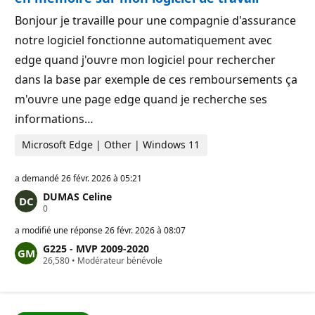
u
o
t
n
Bonjour je travaille pour une compagnie d'assurance
a
t
notre logiciel fonctionne automatiquement avec
i
o
edge quand j'ouvre mon logiciel pour rechercher
n
dans la base par exemple de ces remboursements ça
m'ouvre une page edge quand je recherche ses
informations…
Microsoft Edge | Other | Windows 11
a demandé
26 févr. 2026 à 05:21
DUMAS Celine
P
0
o
i
a modifié une réponse
26 févr. 2026 à 08:07
n
G225 - MVP 2009-2020
t
P
26,580
s
•
Modérateur bénévole
o
d
i
e
n
r
t
é
s
p