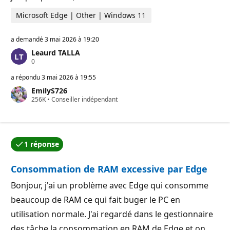
Microsoft Edge | Other | Windows 11
a demandé
3 mai 2026 à 19:20
Leaurd TALLA
P
0
o
i
a répondu
3 mai 2026 à 19:55
n
EmilyS726
t
P
256K
s
•
Conseiller indépendant
o
d
i
e
n
r
t
é
s
p
1 réponse
d
u
L’une des réponses a été acceptée par l’auteur de la qu
e
t
r
a
Consommation de RAM excessive par Edge
é
t
p
i
u
Bonjour, j'ai un problème avec Edge qui consomme
o
t
n
beaucoup de RAM ce qui fait buger le PC en
a
t
utilisation normale. J'ai regardé dans le gestionnaire
i
o
des tâche la consommation en RAM de Edge et on
n