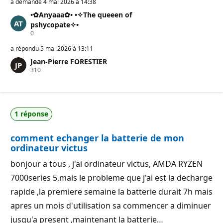
a demandé
4 mai 2026 à 14:38
•✿Anyaaa✿• •✧The queeen of
pshycopate✧•
P
0
o
i
a répondu
5 mai 2026 à 13:11
n
Jean-Pierre FORESTIER
t
P
310
s
o
d
i
e
n
r
t
é
s
p
1 réponse
d
u
e
t
r
a
comment echanger la batterie de mon
é
t
p
i
ordinateur victus
u
o
t
n
bonjour a tous , j'ai ordinateur victus, AMDA RYZEN
a
t
7000series 5,mais le probleme que j'ai est la decharge
i
o
rapide ,la premiere semaine la batterie durait 7h mais
n
apres un mois d'utilisation sa commencer a diminuer
jusqu'a present ,maintenant la batterie…