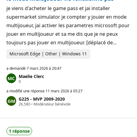
p
i
u
o
je viens d'acheter le game pass et jai installer
t
n
supermarket simulator je compter y jouier en mode
a
t
multijoueur, jai activer les parametres microsoft pour
i
o
jouer en multijoueur et sa me dis que je ne peux
n
toujours pas jouer en multijoueur. [déplacé de…
Microsoft Edge | Other | Windows 11
a demandé
7 mars 2026 à 20:47
Maelie Clerc
P
0
o
i
a modifié une réponse
11 mars 2026 à 05:27
n
G225 - MVP 2009-2020
t
P
26,580
s
•
Modérateur bénévole
o
d
i
e
n
r
t
é
s
p
1 réponse
d
u
e
t