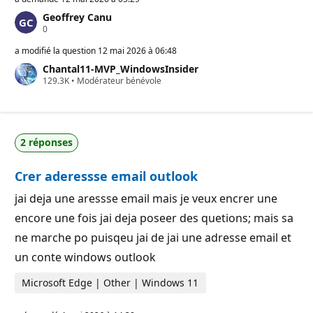
Geoffrey Canu
P
0
o
i
a modifié la question
12 mai 2026 à 06:48
n
Chantal11-MVP_WindowsInsider
t
P
129.3K
s
•
Modérateur bénévole
o
d
i
e
n
r
t
é
s
p
2 réponses
d
u
e
t
r
a
Crer aderessse email outlook
é
t
p
i
u
o
jai deja une aressse email mais je veux encrer une
t
n
encore une fois jai deja poseer des quetions; mais sa
a
t
ne marche po puisqeu jai de jai une adresse email et
i
o
un conte windows outlook
n
Microsoft Edge | Other | Windows 11