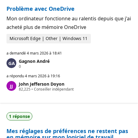
r
a
Problème avec OneDrive
é
t
p
i
u
o
Mon ordinateur fonctionne au ralentis depuis que j'ai
t
n
acheté plus de mémoire OneDrive
a
t
i
Microsoft Edge | Other | Windows 11
o
n
a demandé
4 mars 2026 à 18:41
Gagnon André
P
0
o
i
a répondu
4 mars 2026 à 19:16
n
John Jefferson Doyon
t
P
82,225
s
•
Conseiller indépendant
o
d
i
e
n
r
t
é
s
p
1 réponse
d
u
e
t
r
a
Mes réglages de préférences ne restent pas
é
t
p
i
en mémoire sur mon logiciel de travail