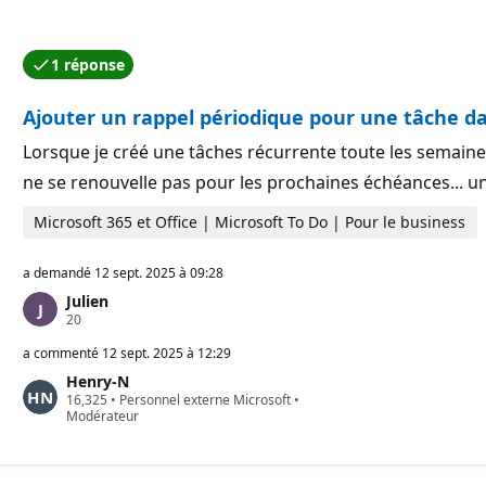
1 réponse
L’une des réponses a été acceptée par l’auteur de la qu
Ajouter un rappel périodique pour une tâche d
Lorsque je créé une tâches récurrente toute les semaines
ne se renouvelle pas pour les prochaines échéances...
Microsoft 365 et Office | Microsoft To Do | Pour le business
a demandé
12 sept. 2025 à 09:28
Julien
P
20
o
i
a commenté
12 sept. 2025 à 12:29
n
Henry-N
t
P
16,325
s
•
Personnel externe Microsoft
•
o
Modérateur
d
i
e
n
r
t
é
s
p