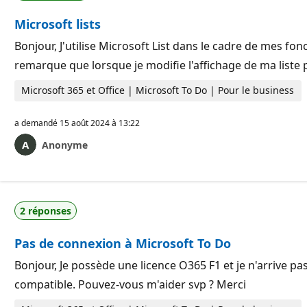
r
a
é
t
Microsoft lists
p
i
u
o
t
Bonjour, J'utilise Microsoft List dans le cadre de mes fonct
n
a
remarque que lorsque je modifie l'affichage de ma liste
t
i
o
Microsoft 365 et Office | Microsoft To Do | Pour le business
n
a demandé
15 août 2024 à 13:22
Anonyme
2 réponses
Pas de connexion à Microsoft To Do
Bonjour, Je possède une licence O365 F1 et je n'arrive p
compatible. Pouvez-vous m'aider svp ? Merci