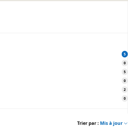
5
0
5
0
2
0
Trier par :
Mis à jour