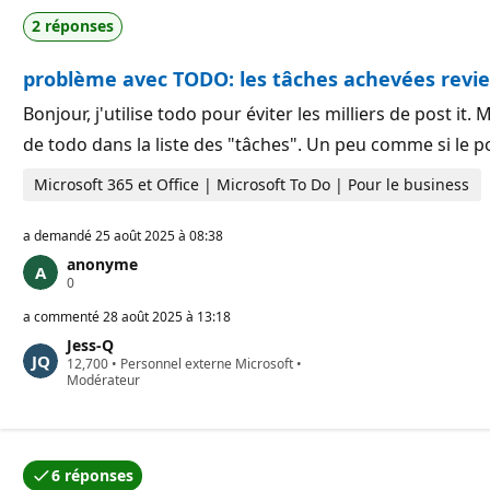
d
u
2 réponses
e
t
r
a
é
t
problème avec TODO: les tâches achevées revie
p
i
u
o
t
n
Bonjour, j'utilise todo pour éviter les milliers de post 
a
de todo dans la liste des "tâches". Un peu comme si le po
t
i
o
Microsoft 365 et Office | Microsoft To Do | Pour le business
n
a demandé
25 août 2025 à 08:38
anonyme
P
0
o
i
a commenté
28 août 2025 à 13:18
n
Jess-Q
t
P
12,700
s
•
Personnel externe Microsoft
•
o
Modérateur
d
i
e
n
r
t
é
s
p
d
u
6 réponses
e
t
L’une des réponses a été acceptée par l’auteur de la q