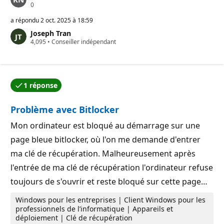
P
0
o
i
a répondu
2 oct. 2025 à 18:59
n
Joseph Tran
t
P
4,095
s
•
Conseiller indépendant
o
d
i
e
n
r
t
é
s
p
1 réponse
d
u
L’une des réponses a été acceptée par l’auteur de la qu
e
t
r
a
Problème avec Bitlocker
é
t
p
i
u
Mon ordinateur est bloqué au démarrage sur une
o
t
n
page bleue bitlocker, où l'on me demande d'entrer
a
t
ma clé de récupération. Malheureusement après
i
o
l'entrée de ma clé de récupération l'ordinateur refuse
n
toujours de s'ouvrir et reste bloqué sur cette page…
Windows pour les entreprises | Client Windows pour les
professionnels de l’informatique | Appareils et
déploiement | Clé de récupération