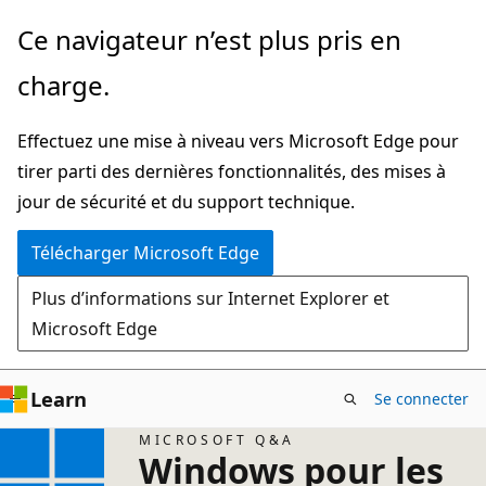
Passer
Ce navigateur n’est plus pris en
directement
charge.
au
contenu
Effectuez une mise à niveau vers Microsoft Edge pour
principal
tirer parti des dernières fonctionnalités, des mises à
jour de sécurité et du support technique.
Télécharger Microsoft Edge
Plus d’informations sur Internet Explorer et
Microsoft Edge
Learn
Se connecter
MICROSOFT Q&A
Windows pour les