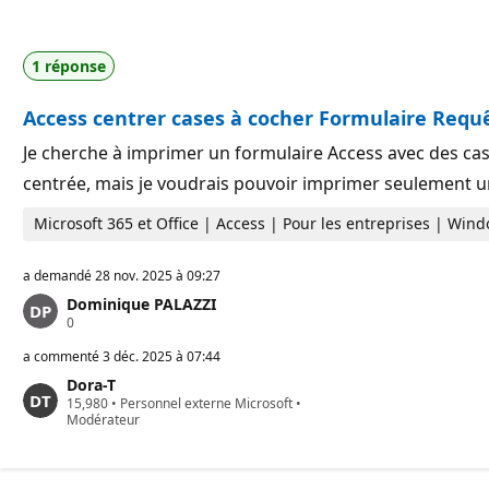
1 réponse
Access centrer cases à cocher Formulaire Requ
Je cherche à imprimer un formulaire Access avec des case
centrée, mais je voudrais pouvoir imprimer seulement u
Microsoft 365 et Office | Access | Pour les entreprises | Win
a demandé
28 nov. 2025 à 09:27
Dominique PALAZZI
P
0
o
i
a commenté
3 déc. 2025 à 07:44
n
Dora-T
t
P
15,980
s
•
Personnel externe Microsoft
•
o
Modérateur
d
i
e
n
r
t
é
s
p