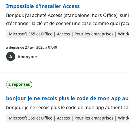
r
a
Impossible d'installer Access
é
t
p
i
u
o
Bonjour, j'ai acheté Access (standalone, hors Office), sur
t
n
d'échanger la clé et de cocher une case comme quoi j'a
a
t
i
Microsoft 365 et Office | Access | Pour les entreprises | Win
o
n
a demandé
27 avr. 2025 à 07:40
Anonyme
2 réponses
bonjour je ne recois plus le code de mon app au
bonjour je ne recois plus le code de mon app authenticat
Microsoft 365 et Office | Access | Pour les entreprises | Win