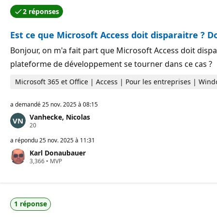
d
u
2 réponses
e
t
L’une des réponses a été acceptée par l’auteur de la q
r
a
é
t
Est ce que Microsoft Access doit disparaitre ? Do
p
i
u
o
t
Bonjour, on m'a fait part que Microsoft Access doit dispa
n
a
plateforme de développement se tourner dans ce cas ?
t
i
o
Microsoft 365 et Office | Access | Pour les entreprises | Win
n
a demandé
25 nov. 2025 à 08:15
Vanhecke, Nicolas
P
20
o
i
a répondu
25 nov. 2025 à 11:31
n
Karl Donaubauer
t
P
3,366
s
•
MVP
o
d
i
e
n
r
t
é
s
p
1 réponse
d
u
e
t