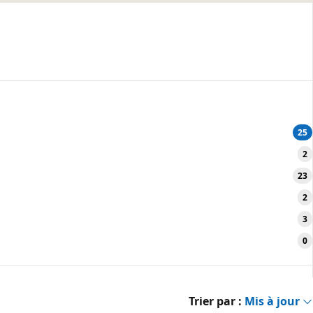
25
2
23
2
3
0
Trier par :
Mis à jour