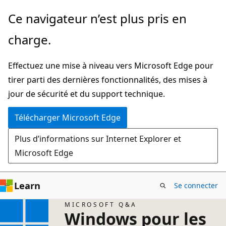
Passer
Ce navigateur n’est plus pris en
directement
charge.
au
contenu
Effectuez une mise à niveau vers Microsoft Edge pour
principal
tirer parti des dernières fonctionnalités, des mises à
jour de sécurité et du support technique.
Télécharger Microsoft Edge
Plus d’informations sur Internet Explorer et
Microsoft Edge
Learn
Se connecter
MICROSOFT Q&A
Windows pour les