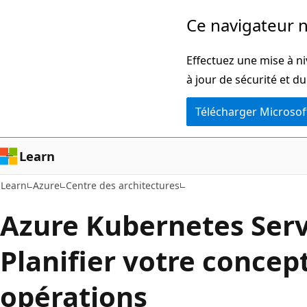
Passer
Ce navigateur n
directement
au
Effectuez une mise à ni
contenu
à jour de sécurité et d
principal
Télécharger Microsof
Learn
Learn
Azure
Centre des architectures
Azure Kubernetes Servi
Planifier votre concep
opérations