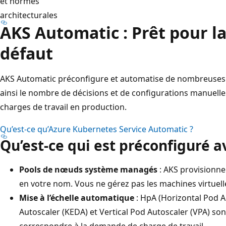
et normes
c
architecturales
o
AKS Automatic : Prêt pour l
n
défaut
t
i
AKS Automatic préconfigure et automatise de nombreuses 
n
ainsi le nombre de décisions et de configurations manuell
u
charges de travail en production.
c
o
Qu’est-ce qu’Azure Kubernetes Service Automatic ?
n
Qu’est-ce qui est préconfiguré 
n
e
Pools de nœuds système managés
: AKS provisionne
c
en votre nom. Vous ne gérez pas les machines virtuell
t
Mise à l’échelle automatique
: HpA (Horizontal Pod A
e
Autoscaler (KEDA) et Vertical Pod Autoscaler (VPA) s
t
correspondre à la demande de charge de travail.