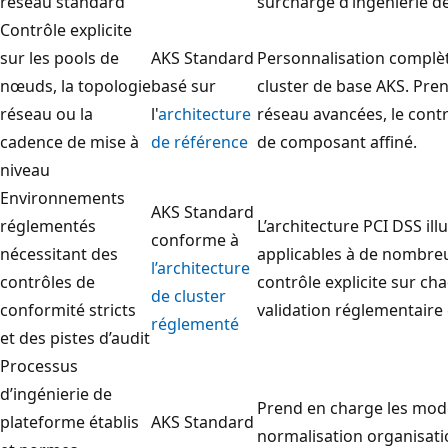
réseau standard
surcharge d’ingénierie de
.
Contrôle explicite
À
sur les pools de
AKS Standard
Personnalisation complète
g
nœuds, la topologie
basé sur
cluster de base AKS. Pre
a
réseau ou la
l'
architecture
réseau avancées, le contr
u
cadence de mise à
de référence
de composant affiné.
c
niveau
h
Environnements
AKS Standard
e
réglementés
L’architecture PCI DSS il
conforme à
,
nécessitant des
applicables à de nombreu
l’architecture
u
contrôles de
contrôle explicite sur c
de cluster
n
conformité stricts
validation réglementaire
réglementé
c
et des pistes d’audit
y
Processus
c
d’ingénierie de
Prend en charge les modè
l
plateforme établis
AKS Standard
normalisation organisati
e