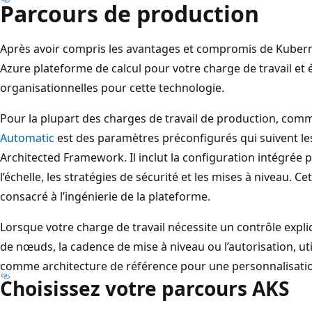
Parcours de production
e
m
Après avoir compris les avantages et compromis de Kuberne
o
Azure plateforme de calcul pour votre charge de travail et 
n
organisationnelles pour cette technologie.
t
r
Pour la plupart des charges de travail de production, co
a
Automatic
est des paramètres préconfigurés qui suivent l
n
Architected Framework. Il inclut la configuration intégrée 
t
l’échelle, les stratégies de sécurité et les mises à niveau. C
l
consacré à l’ingénierie de la plateforme.
e
Lorsque votre charge de travail nécessite un contrôle explic
p
de nœuds, la cadence de mise à niveau ou l’autorisation, uti
a
comme architecture de référence pour une personnalisati
r
Choisissez votre parcours AKS
c
o