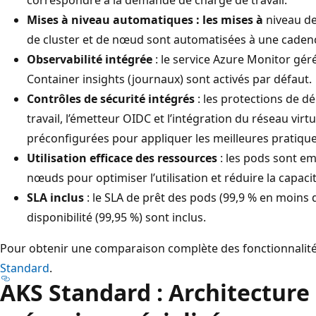
r
Mises à niveau automatiques : les mises à
niveau de
o
de cluster et de nœud sont automatisées à une cadenc
i
Observabilité intégrée
: le service Azure Monitor gé
s
Container insights (journaux) sont activés par défaut.
é
Contrôles de sécurité intégrés
: les protections de dé
l
travail, l’émetteur OIDC et l’intégration du réseau virt
é
préconfigurées pour appliquer les meilleures pratiqu
m
Utilisation efficace des ressources
: les pods sont e
e
nœuds pour optimiser l’utilisation et réduire la capacit
n
SLA inclus
: le SLA de prêt des pods (99,9 % en moins 
t
disponibilité (99,95 %) sont inclus.
s
Pour obtenir une comparaison complète des fonctionnalité
:
Standard
.
l
AKS Standard : Architecture 
a
f