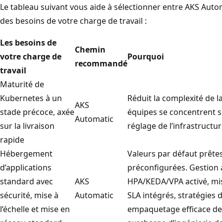
Le tableau suivant vous aide à sélectionner entre AKS Auto
u
des besoins de votre charge de travail :
r
s
Les besoins de
Chemin
d
votre charge de
Pourquoi
recommandé
’
travail
a
Maturité de
d
Kubernetes à un
Réduit la complexité de la
AKS
o
stade précoce, axée
équipes se concentrent su
Automatic
p
sur la livraison
réglage de l’infrastructur
t
rapide
i
Hébergement
Valeurs par défaut prête
o
d’applications
préconfigurées. Gestion
n
standard avec
AKS
HPA/KEDA/VPA activé, mi
A
sécurité, mise à
Automatic
SLA intégrés, stratégies
K
l’échelle et mise en
empaquetage efficace de
S