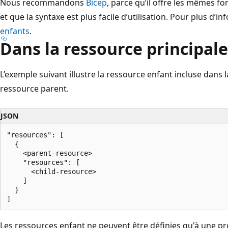
Nous recommandons
Bicep
, parce qu’il offre les mêmes f
et que la syntaxe est plus facile d’utilisation. Pour plus d’
enfants
.
Dans la ressource principale
L’exemple suivant illustre la ressource enfant incluse dans 
ressource parent.
JSON
"resources": [

  {

    <parent-resource>

    "resources": [

      <child-resource>

    ]

  }

Les ressources enfant ne peuvent être définies qu'à une p