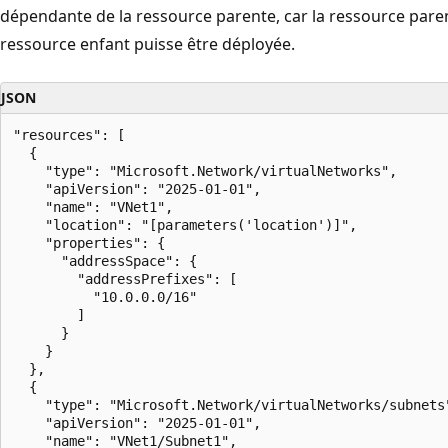
dépendante de la ressource parente, car la ressource paren
ressource enfant puisse être déployée.
JSON
"resources": [

  {

    "type": "Microsoft.Network/virtualNetworks",

    "apiVersion": "2025-01-01",

    "name": "VNet1",

    "location": "[parameters('location')]",

    "properties": {

      "addressSpace": {

        "addressPrefixes": [

          "10.0.0.0/16"

        ]

      }

    }

  },

  {

    "type": "Microsoft.Network/virtualNetworks/subnets"
    "apiVersion": "2025-01-01",

    "name": "VNet1/Subnet1",
