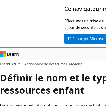
Passer
Ce navigateur n
directement
au
Effectuez une mise à ni
contenu
à jour de sécurité et d
principal
Télécharger Microsof
Learn
Learn
Azure
Gestionnaire de Ressources
Modèles
Définir le nom et le ty
ressources enfant
Les ressources enfants sont des ressources qui existent u