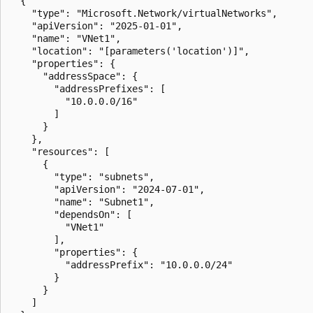
  {

    "type": "Microsoft.Network/virtualNetworks",

    "apiVersion": "2025-01-01",

    "name": "VNet1",

    "location": "[parameters('location')]",

    "properties": {

      "addressSpace": {

        "addressPrefixes": [

          "10.0.0.0/16"

        ]

      }

    },

    "resources": [

      {

        "type": "subnets",

        "apiVersion": "2024-07-01",

        "name": "Subnet1",

        "dependsOn": [

          "VNet1"

        ],

        "properties": {

          "addressPrefix": "10.0.0.0/24"

        }

      }

    ]
