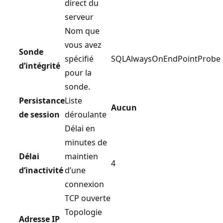
direct du
serveur
Nom que
vous avez
Sonde
spécifié
SQLAlwaysOnEndPointProbe
d’intégrité
pour la
sonde.
Persistance
Liste
Aucun
de session
déroulante
Délai en
minutes de
Délai
maintien
4
d’inactivité
d’une
connexion
TCP ouverte
Topologie
Adresse IP