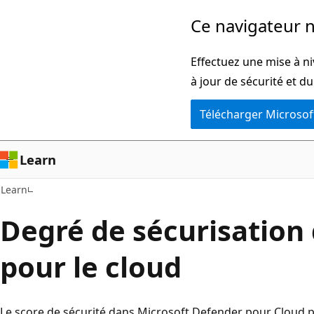
Passer
Ce navigateur n
directement
au
Effectuez une mise à ni
contenu
à jour de sécurité et d
principal
Télécharger Microsof
Learn
Learn
Degré de sécurisation
pour le cloud
Le score de sécurité dans Microsoft Defender pour Cloud p