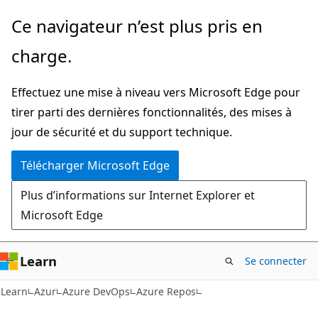
Passer
Ce navigateur n’est plus pris en
directement
charge.
au
contenu
Effectuez une mise à niveau vers Microsoft Edge pour
principal
tirer parti des dernières fonctionnalités, des mises à
jour de sécurité et du support technique.
Télécharger Microsoft Edge
Plus d’informations sur Internet Explorer et
Microsoft Edge
Learn
Se connecter
Learn
Azur
Azure DevOps
Azure Repos