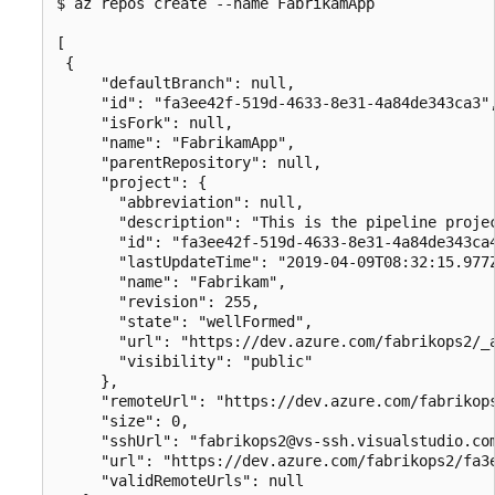
$ az repos create --name FabrikamApp

[

 {          

     "defaultBranch": null,

     "id": "fa3ee42f-519d-4633-8e31-4a84de343ca3",
     "isFork": null,

     "name": "FabrikamApp",

     "parentRepository": null,

     "project": {

       "abbreviation": null,

       "description": "This is the pipeline projec
       "id": "fa3ee42f-519d-4633-8e31-4a84de343ca4
       "lastUpdateTime": "2019-04-09T08:32:15.977Z
       "name": "Fabrikam",

       "revision": 255,

       "state": "wellFormed",

       "url": "https://dev.azure.com/fabrikops2/_a
       "visibility": "public"

     },

     "remoteUrl": "https://dev.azure.com/fabrikops
     "size": 0,

     "sshUrl": "fabrikops2@vs-ssh.visualstudio.com
     "url": "https://dev.azure.com/fabrikops2/fa3
     "validRemoteUrls": null
