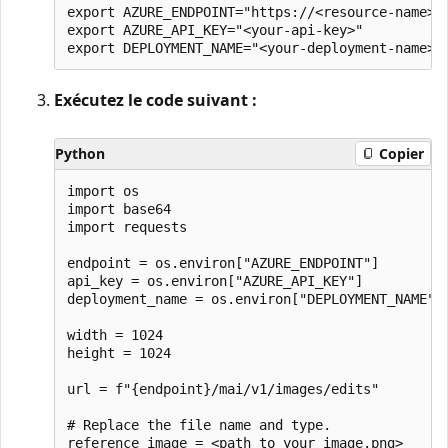
export AZURE_ENDPOINT="https://<resource-name>.s
export AZURE_API_KEY="<your-api-key>"

Exécutez le code suivant :
Python
Copier
import os

import base64

import requests

endpoint = os.environ["AZURE_ENDPOINT"]

api_key = os.environ["AZURE_API_KEY"]

deployment_name = os.environ["DEPLOYMENT_NAME"]

width = 1024

height = 1024

url = f"{endpoint}/mai/v1/images/edits"

# Replace the file name and type.

reference_image = <path_to_your_image.png>
