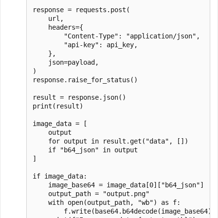
response = requests.post(

    url,

    headers={

        "Content-Type": "application/json",

        "api-key": api_key,

    },

    json=payload,

)

response.raise_for_status()

result = response.json()

print(result)

image_data = [

    output

    for output in result.get("data", [])

    if "b64_json" in output

]

if image_data:

    image_base64 = image_data[0]["b64_json"]

    output_path = "output.png"

    with open(output_path, "wb") as f:

        f.write(base64.b64decode(image_base64))
