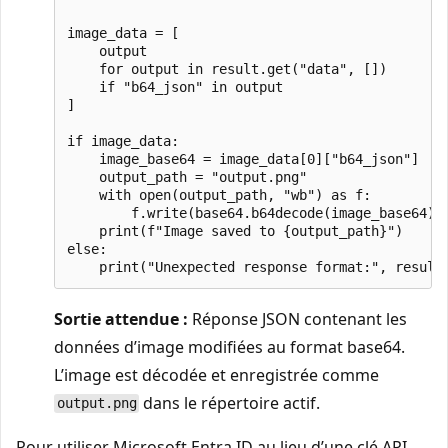
image_data = [

    output

    for output in result.get("data", [])

    if "b64_json" in output

]

if image_data:

    image_base64 = image_data[0]["b64_json"]

    output_path = "output.png"

    with open(output_path, "wb") as f:

        f.write(base64.b64decode(image_base64))

    print(f"Image saved to {output_path}")

else:

Sortie attendue :
Réponse JSON contenant les
données d’image modifiées au format base64.
L’image est décodée et enregistrée comme
dans le répertoire actif.
output.png
Pour utiliser Microsoft Entra ID au lieu d’une clé API,