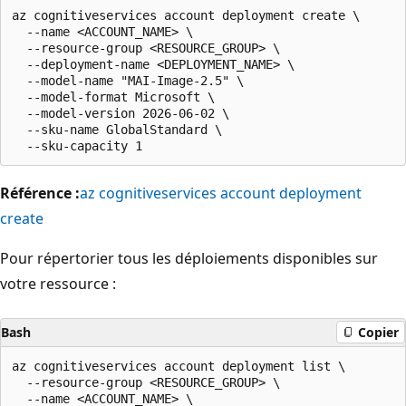
az cognitiveservices account deployment create \

  --name <ACCOUNT_NAME> \

  --resource-group <RESOURCE_GROUP> \

  --deployment-name <DEPLOYMENT_NAME> \

  --model-name "MAI-Image-2.5" \

  --model-format Microsoft \

  --model-version 2026-06-02 \

  --sku-name GlobalStandard \

Référence :
az cognitiveservices account deployment
create
Pour répertorier tous les déploiements disponibles sur
votre ressource :
Bash
Copier
az cognitiveservices account deployment list \ 

  --resource-group <RESOURCE_GROUP> \ 

  --name <ACCOUNT_NAME> \ 
