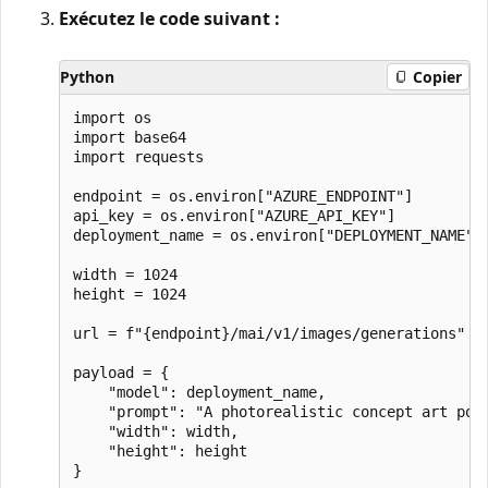
Exécutez le code suivant :
Python
Copier
import os

import base64

import requests

endpoint = os.environ["AZURE_ENDPOINT"]

api_key = os.environ["AZURE_API_KEY"]

deployment_name = os.environ["DEPLOYMENT_NAME"]

width = 1024

height = 1024

url = f"{endpoint}/mai/v1/images/generations"

payload = {

    "model": deployment_name,

    "prompt": "A photorealistic concept art post
    "width": width,

    "height": height

}
