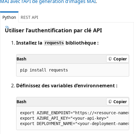
MAI avec l’API de génération d’images MAI
.
Python
REST API
Utiliser l’authentification par clé API
Installez la
bibliothèque :
requests
Bash
Copier
Définissez des variables d’environnement :
Bash
Copier
export AZURE_ENDPOINT="https://<resource-name>.s
export AZURE_API_KEY="<your-api-key>"
