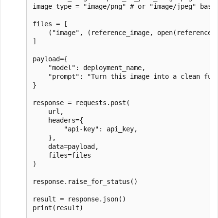
image_type = "image/png" # or "image/jpeg" based
files = [

    ("image", (reference_image, open(reference_i
]

payload={

    "model": deployment_name,

    "prompt": "Turn this image into a clean futu
}

response = requests.post(

    url,

    headers={

        "api-key": api_key,

    },

    data=payload,

    files=files

)

response.raise_for_status()

result = response.json()

print(result)
