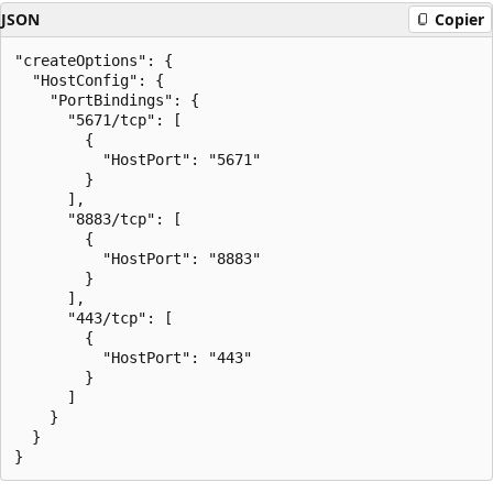
JSON
Copier
"createOptions": {

  "HostConfig": {

    "PortBindings": {

      "5671/tcp": [

        {

          "HostPort": "5671"

        }

      ],

      "8883/tcp": [

        {

          "HostPort": "8883"

        }

      ],

      "443/tcp": [

        {

          "HostPort": "443"

        }

      ]

    }

  }
