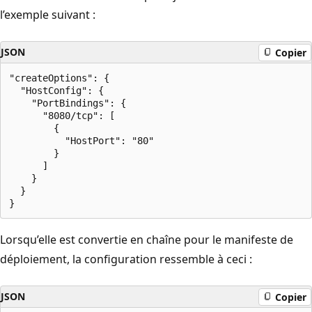
l’exemple suivant :
JSON
Copier
"createOptions": {

  "HostConfig": {

    "PortBindings": {

      "8080/tcp": [

        {

          "HostPort": "80"

        }

      ]

    }

  }

Lorsqu’elle est convertie en chaîne pour le manifeste de
déploiement, la configuration ressemble à ceci :
JSON
Copier