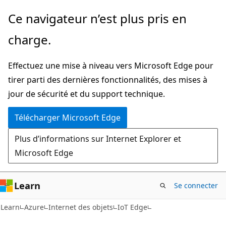
Passer
Ce navigateur n’est plus pris en
directement
charge.
au
contenu
Effectuez une mise à niveau vers Microsoft Edge pour
principal
tirer parti des dernières fonctionnalités, des mises à
jour de sécurité et du support technique.
Télécharger Microsoft Edge
Plus d’informations sur Internet Explorer et
Microsoft Edge
Learn
Se connecter
Learn
Azure
Internet des objets
IoT Edge