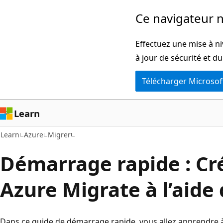
Passer
Ce navigateur n
directement
au
Effectuez une mise à ni
contenu
à jour de sécurité et d
principal
Télécharger Microsof
Learn
Learn
Azure
Migrer
Démarrage rapide : Cr
Azure Migrate à l’aide 
Dans ce guide de démarrage rapide, vous allez apprendre à