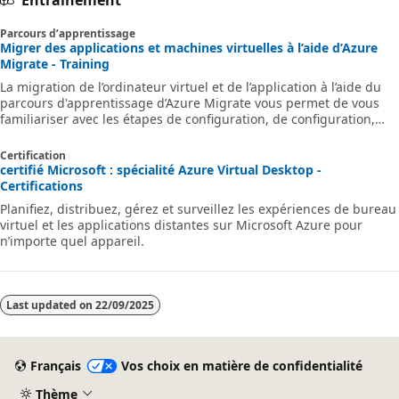
Parcours d’apprentissage
Migrer des applications et machines virtuelles à l’aide d’Azure
Migrate - Training
La migration de l’ordinateur virtuel et de l’application à l’aide du
parcours d'apprentissage d’Azure Migrate vous permet de vous
familiariser avec les étapes de configuration, de configuration,
d’évaluation et de migration des serveurs virtuels et physiques,
des bases de données, des applications et des ordinateurs de
Certification
bureau virtuels depuis l’environnement local vers l’infrastructure
certifié Microsoft : spécialité Azure Virtual Desktop -
Azure. Azure Migrate inclut désormais des outils spécifiques à la
Certifications
migration totalement intégrés et optimisés auparavant disp
Planifiez, distribuez, gérez et surveillez les expériences de bureau
virtuel et les applications distantes sur Microsoft Azure pour
n’importe quel appareil.
Last updated on
22/09/2025
Français
Vos choix en matière de confidentialité
Thème