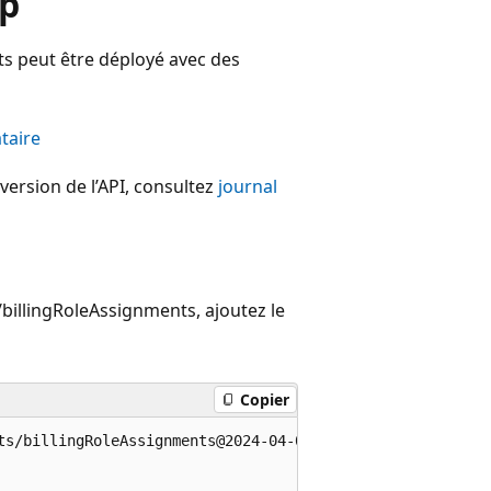
ep
ts peut être déployé avec des
taire
version de l’API, consultez
journal
/billingRoleAssignments, ajoutez le
Copier
ts/billingRoleAssignments@2024-04-01' = {
