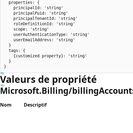
  properties: {

    principalId: 'string'

    principalPuid: 'string'

    principalTenantId: 'string'

    roleDefinitionId: 'string'

    scope: 'string'

    userAuthenticationType: 'string'

    userEmailAddress: 'string'

  }

  tags: {

    {customized property}: 'string'

  }

Valeurs de propriété
Microsoft.Billing/billingAccoun
Nom
Descriptif