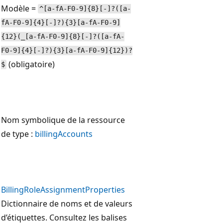
Modèle =
^[a-fA-F0-9]{8}[-]?([a-
fA-F0-9]{4}[-]?){3}[a-fA-F0-9]
{12}(_[a-fA-F0-9]{8}[-]?([a-fA-
F0-9]{4}[-]?){3}[a-fA-F0-9]{12})?
(obligatoire)
$
Nom symbolique de la ressource
de type :
billingAccounts
BillingRoleAssignmentProperties
Dictionnaire de noms et de valeurs
d’étiquettes. Consultez les balises