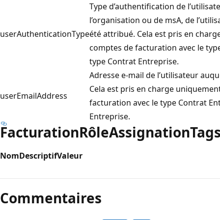
Type d’authentification de l’utilisate
l’organisation ou de msA, de l’utilis
userAuthenticationType
été attribué. Cela est pris en char
comptes de facturation avec le typ
type Contrat Entreprise.
Adresse e-mail de l’utilisateur auque
Cela est pris en charge uniquemen
userEmailAddress
facturation avec le type Contrat En
Entreprise.
FacturationRôleAssignationTag
Nom
Descriptif
Valeur
Mode
lecture
Commentaires
désactivé