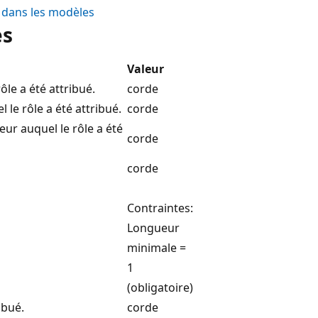
dans les modèles
es
Valeur
rôle a été attribué.
corde
l le rôle a été attribué.
corde
teur auquel le rôle a été
corde
corde
Contraintes:
Longueur
minimale =
1
(obligatoire)
ibué.
corde