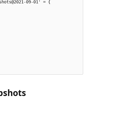
hots@2021-09-01' = {

pshots