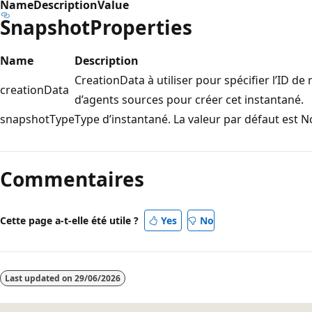
Name
Description
Value
SnapshotProperties
Name
Description
CreationData à utiliser pour spécifier l’ID de
creationData
d’agents sources pour créer cet instantané.
snapshotType
Type d’instantané. La valeur par défaut est 
Mode
lecture
Commentaires
désactivé
Cette page a-t-elle été utile ?
Yes
No
Last updated on
29/06/2026