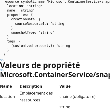
resource symbolicname 'Microsoft.ContainerService/snaps
  location: 'string'

  name: 'string'

  properties: {

    creationData: {

      sourceResourceId: 'string'

    }

    snapshotType: 'string'

  }

  tags: {

    {customized property}: 'string'

  }

Valeurs de propriété
Microsoft.ContainerService/sna
Name
Description
Value
Emplacement des
location
chaîne (obligatoire)
ressources
string