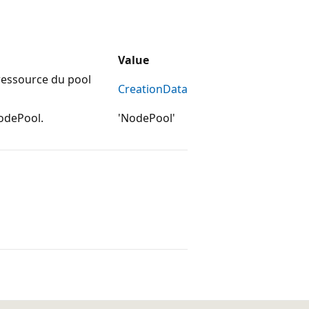
Value
 ressource du pool
CreationData
NodePool.
'NodePool'