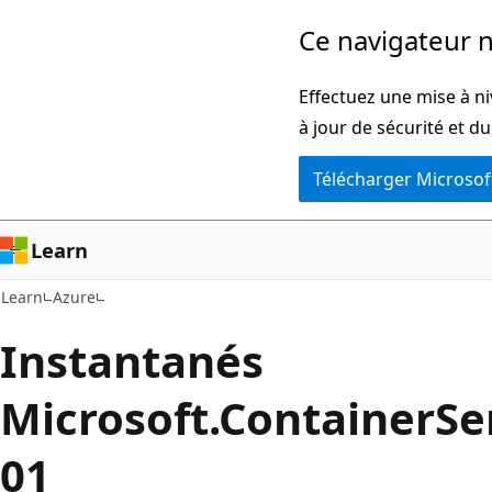
Passer
Ce navigateur n
directement
au
Effectuez une mise à ni
contenu
à jour de sécurité et d
principal
Télécharger Microsof
Learn
Learn
Azure
Instantanés
Microsoft.ContainerSe
01