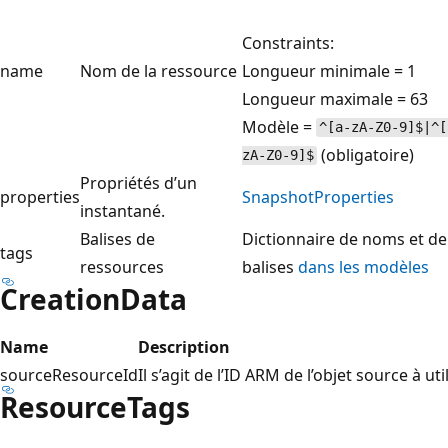
Constraints:
name
Nom de la ressource
Longueur minimale = 1
Longueur maximale = 63
Modèle =
^[a-zA-Z0-9]$|^[
(obligatoire)
zA-Z0-9]$
Propriétés d’un
properties
SnapshotProperties
instantané.
Balises de
Dictionnaire de noms et de 
tags
ressources
balises
dans les modèles
CreationData
Name
Description
sourceResourceId
Il s’agit de l’ID ARM de l’objet source à uti
ResourceTags