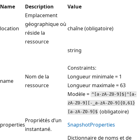
Name
Description
Value
Emplacement
géographique où
location
chaîne (obligatoire)
réside la
ressource
string
Constraints:
Nom de la
Longueur minimale = 1
name
ressource
Longueur maximale = 63
Modèle =
^[a-zA-Z0-9]$|^[a-
zA-Z0-9][-_a-zA-Z0-9]{0,61}
(obligatoire)
[a-zA-Z0-9]$
Propriétés d’un
properties
SnapshotProperties
instantané.
Dictionnaire de noms et de