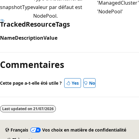
'ManagedCluster'
snapshotType
valeur par défaut est
'NodePool'
NodePool.
TrackedResourceTags
Name
Description
Value
Mode
lecture
Commentaires
désactivé
Cette page a-t-elle été utile ?
Yes
No
Last updated on
21/07/2026
Français
Vos choix en matière de confidentialité