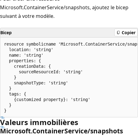
Microsoft.ContainerService/snapshots, ajoutez le bicep
suivant à votre modèle.
Bicep
Copier
resource symbolicname 'Microsoft.ContainerService/snaps
  location: 'string'

  name: 'string'

  properties: {

    creationData: {

      sourceResourceId: 'string'

    }

    snapshotType: 'string'

  }

  tags: {

    {customized property}: 'string'

  }

Valeurs immobilières
Microsoft.ContainerService/snapshots