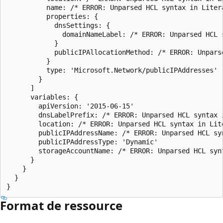
          name: /* ERROR: Unparsed HCL syntax in Litera
          properties: {

            dnsSettings: {

              domainNameLabel: /* ERROR: Unparsed HCL s
            }

            publicIPAllocationMethod: /* ERROR: Unpars
          }

          type: 'Microsoft.Network/publicIPAddresses'

        }

      ]

      variables: {

        apiVersion: '2015-06-15'

        dnsLabelPrefix: /* ERROR: Unparsed HCL syntax i
        location: /* ERROR: Unparsed HCL syntax in Lite
        publicIPAddressName: /* ERROR: Unparsed HCL syn
        publicIPAddressType: 'Dynamic'

        storageAccountName: /* ERROR: Unparsed HCL synt
      }

    }

  }

Format de ressource