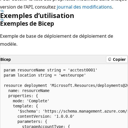
version de l’API, consultez
journal des modifications
.
Exemples d’utilisation
Exemples de Bicep
Exemple de base de déploiement de déploiement de
modèle.
Bicep
Copier
param resourceName string = 'acctest0001'

param location string = 'westeurope'

resource deployment 'Microsoft.Resources/deployments@20
  name: resourceName

  properties: {

    mode: 'Complete'

    template: {

      '$schema': 'https://schema.management.azure.com/
      contentVersion: '1.0.0.0'

      parameters: {

        storageAccountType: {
