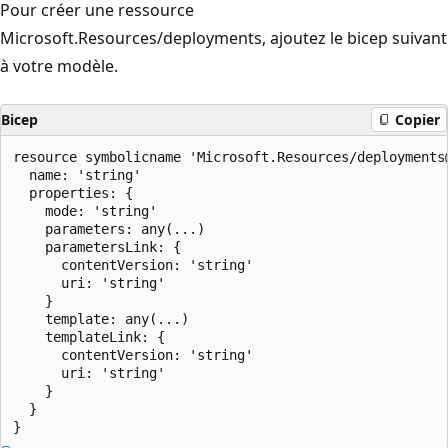
Pour créer une ressource
Microsoft.Resources/deployments, ajoutez le bicep suivant
à votre modèle.
Bicep
Copier
resource symbolicname 'Microsoft.Resources/deployments@
  name: 'string'

  properties: {

    mode: 'string'

    parameters: any(...)

    parametersLink: {

      contentVersion: 'string'

      uri: 'string'

    }

    template: any(...)

    templateLink: {

      contentVersion: 'string'

      uri: 'string'

    }

  }
