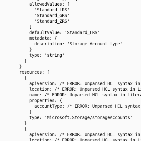
          allowedValues: [

            'Standard_LRS'

            'Standard_GRS'

            'Standard_ZRS'

          ]

          defaultValue: 'Standard_LRS'

          metadata: {

            description: 'Storage Account type'

          }

          type: 'string'

        }

      }

      resources: [

        {

          apiVersion: /* ERROR: Unparsed HCL syntax in 
          location: /* ERROR: Unparsed HCL syntax in Li
          name: /* ERROR: Unparsed HCL syntax in Litera
          properties: {

            accountType: /* ERROR: Unparsed HCL syntax 
          }

          type: 'Microsoft.Storage/storageAccounts'

        }

        {

          apiVersion: /* ERROR: Unparsed HCL syntax in 
          location: /* ERROR: Unparsed HCL syntax in Li