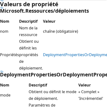
Valeurs de propriété
Microsoft.Ressources/déploiements
Nom
Descriptif
Valeur
Nom de la
nom
chaîne (obligatoire)
ressource
Obtient ou
définit les
Propriétés
propriétés
DeploymentPropertiesOrDeployme
de
déploiement.
DeploymentPropertiesOrDeploymentPrope
Nom
Descriptif
Valeur
Obtient ou définit le mode
« Complet »
mode
de déploiement.
'Incrémentiel'
Paramètres de