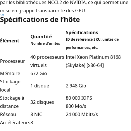
par les bibliothèques NCCL2 de NVIDIA, ce qui permet une
mise en grappe transparente des GPU.
Spécifications de l’hôte
Spécifications
Quantité
ID de référence SKU, unités de
Élément
Nombre d’unités
performances, etc.
40 processeurs
Intel Xeon Platinum 8168
Processeur
virtuels
(Skylake) [x86-64]
Mémoire
672 Gio
Stockage
1 disque
2 948 Gio
local
Stockage à
80 000 IOPS
32 disques
distance
800 Mo/s
Réseau
8 NIC
24 000 Mbits/s
Accélérateurs
8