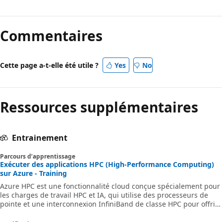
Commentaires
Cette page a-t-elle été utile ?
Yes
No
Ressources supplémentaires
Entrainement
Parcours d’apprentissage
Exécuter des applications HPC (High-Performance Computing)
sur Azure - Training
Azure HPC est une fonctionnalité cloud conçue spécialement pour
les charges de travail HPC et IA, qui utilise des processeurs de
pointe et une interconnexion InfiniBand de classe HPC pour offrir
les meilleures performances, scalabilité et valeur aux
applications. Azure HPC permet aux utilisateurs de laisser libre