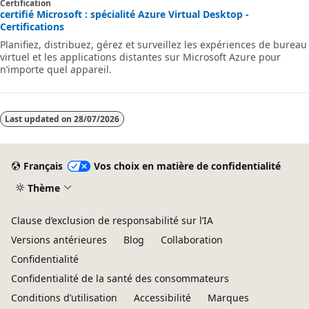
Certification
cours à l’innovation, la productivité et l’agilité métier grâce à une
certifié Microsoft : spécialité Azure Virtual Desktop -
gamme de technologies HPC et IA hautement disponibles qui
Certifications
peuvent être allouées dynamiquement à mesure que vos besoins
Planifiez, distribuez, gérez et surveillez les expériences de bureau
technico
virtuel et les applications distantes sur Microsoft Azure pour
n’importe quel appareil.
Last updated on
28/07/2026
Français
Vos choix en matière de confidentialité
Thème
Clause d’exclusion de responsabilité sur l’IA
Versions antérieures
Blog
Collaboration
Confidentialité
Confidentialité de la santé des consommateurs
Conditions d’utilisation
Accessibilité
Marques