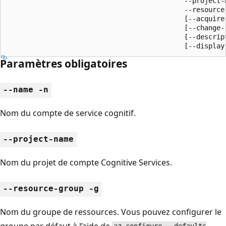
                                            --project-n
                                            --resource-
                                            [--acquire-
                                            [--change-r
                                            [--descript
                                            [--display
Paramètres obligatoires
--name -n
Nom du compte de service cognitif.
--project-name
Nom du projet de compte Cognitive Services.
--resource-group -g
Nom du groupe de ressources. Vous pouvez configurer le
groupe par défaut à l’aide de