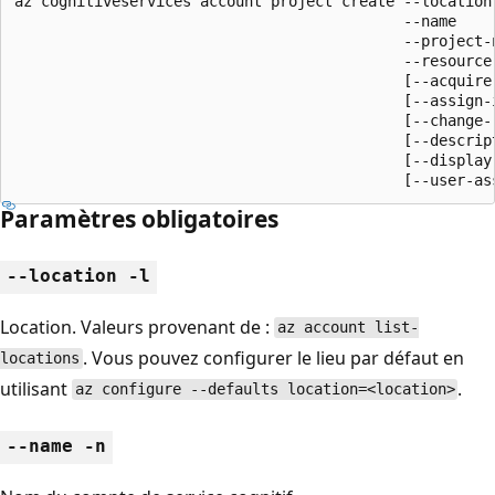
az cognitiveservices account project create --location

                                            --name

                                            --project-n
                                            --resource-
                                            [--acquire-
                                            [--assign-
                                            [--change-r
                                            [--descript
                                            [--display-
                                            [--user-as
Paramètres obligatoires
--location -l
Location. Valeurs provenant de :
az account list-
. Vous pouvez configurer le lieu par défaut en
locations
utilisant
.
az configure --defaults location=<location>
--name -n