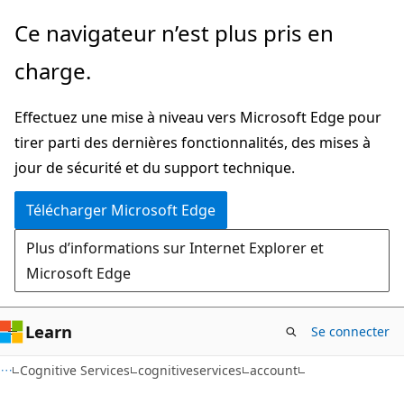
Passer
Passer
Ce navigateur n’est plus pris en
directement
à
charge.
au
la
contenu
navigation
Effectuez une mise à niveau vers Microsoft Edge pour
principal
dans
tirer parti des dernières fonctionnalités, des mises à
la
jour de sécurité et du support technique.
page
Télécharger Microsoft Edge
Plus d’informations sur Internet Explorer et
Microsoft Edge
Learn
Se connecter
Cognitive Services
cognitiveservices
account