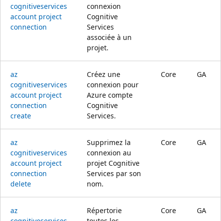
cognitiveservices
connexion
account project
Cognitive
connection
Services
associée à un
projet.
az
Créez une
Core
GA
cognitiveservices
connexion pour
account project
Azure compte
connection
Cognitive
create
Services.
az
Supprimez la
Core
GA
cognitiveservices
connexion au
account project
projet Cognitive
connection
Services par son
delete
nom.
az
Répertorie
Core
GA
cognitiveservices
toutes les