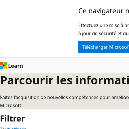
Aucun
Passer
Ce navigateur n
résultat
directement
au
Effectuez une mise à ni
contenu
à jour de sécurité et d
principal
Télécharger Microsof
Learn
Parcourir les informati
Faites l’acquisition de nouvelles compétences pour améliore
Microsoft.
Filtrer