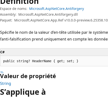
Définition
Espace de noms:
Microsoft.AspNetCore.Antiforgery
Assembly:
Microsoft.AspNetCore.Antiforgery.dll
Paquet:
Microsoft.AspNetCore.App.Ref v10.0.0-preview.6.25358.10
Spécifie le nom de la valeur d’en-tête utilisée par le système
l’anti-falsification prend uniquement en compte les donnée
C#
public string? HeaderName { get; set; }
Valeur de propriété
String
S’applique à
Mode