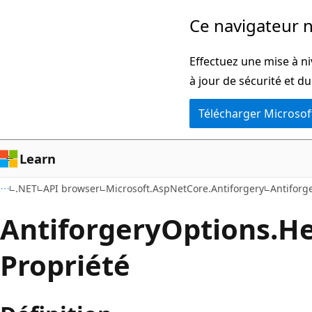
Passer
Passer
Ce navigateur n
directement
à
au
la
Effectuez une mise à ni
contenu
navigation
à jour de sécurité et d
principal
dans
Télécharger Microsof
la
page
Learn
.NET
API browser
Microsoft.AspNetCore.Antiforgery
Antiforg
Antiforgery
Options.
He
Propriété