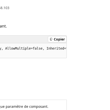
58.103
ant.
Copier
y, AllowMultiple=false, Inherited=true)]

 que paramètre de composant.