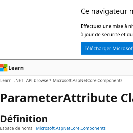
Passer
Passer
Ce navigateur n
directement
à
au
la
Effectuez une mise à ni
contenu
navigation
à jour de sécurité et d
principal
dans
Télécharger Microsof
la
page
Learn
Learn
.NET
API browser
Microsoft.AspNetCore.Components
Parameter
Attribute C
Définition
Espace de noms:
Microsoft.AspNetCore.Components