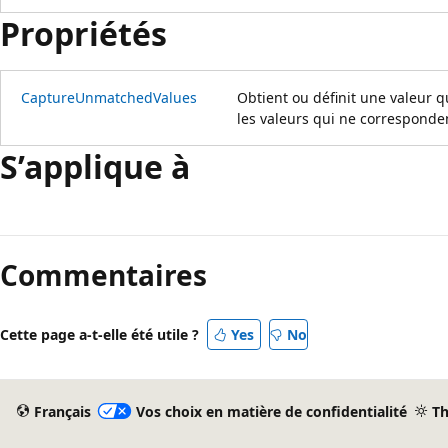
Propriétés
CaptureUnmatchedValues
Obtient ou définit une valeur 
les valeurs qui ne corresponde
S’applique à
Mode
lecture
Commentaires
désactivé
Cette page a-t-elle été utile ?
Yes
No
Français
Vos choix en matière de confidentialité
T