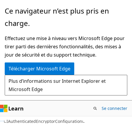
Passer
Passer
Ce navigateur n’est plus pris en
directement
à
charge.
au
la
contenu
navigation
Effectuez une mise à niveau vers Microsoft Edge pour
principal
dans
tirer parti des dernières fonctionnalités, des mises à
la
jour de sécurité et du support technique.
page
Télécharger Microsoft Edge
Plus d’informations sur Internet Explorer et
Microsoft Edge
Learn
Se connecter
C#
IAuthenticatedEncryptorConfiguration