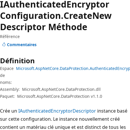
IAuthenticated
Encryptor
Configuration.
Create
New
Descriptor Méthode
Référence
Commentaires
Définition
Espace
Microsoft.AspNetCore.DataProtection.AuthenticatedEncry
de
noms:
Assembly:
Microsoft.AspNetCore.DataProtection.dll
Paquet:
Microsoft.AspNetCore.DataProtection v1.1.0
Crée un
IAuthenticatedEncryptorDescriptor
instance basé
sur cette configuration. Le instance nouvellement créé
contient un matériau clé unique et est distinct de tous les