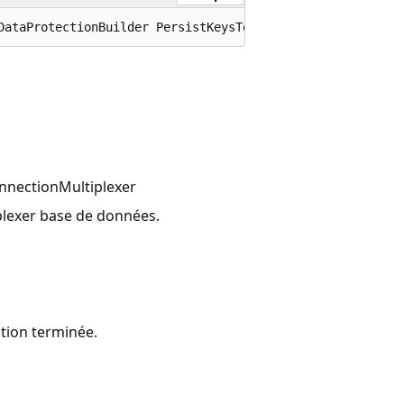
DataProtectionBuilder PersistKeysToStackExchangeRedis (t
nnectionMultiplexer
lexer
base de données.
ation terminée.