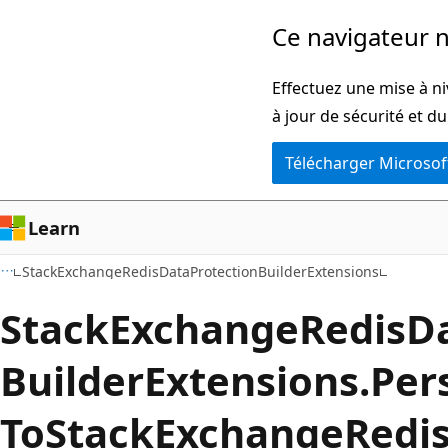
Passer
Passer
Ce navigateur n
directement
à
au
la
Effectuez une mise à ni
contenu
navigation
à jour de sécurité et d
principal
dans
Télécharger Microsof
la
page
Learn
StackExchangeRedisDataProtectionBuilderExtensions
Stack
Exchange
Redis
D
Builder
Extensions.
Pers
ToStack
Exchange
Redi