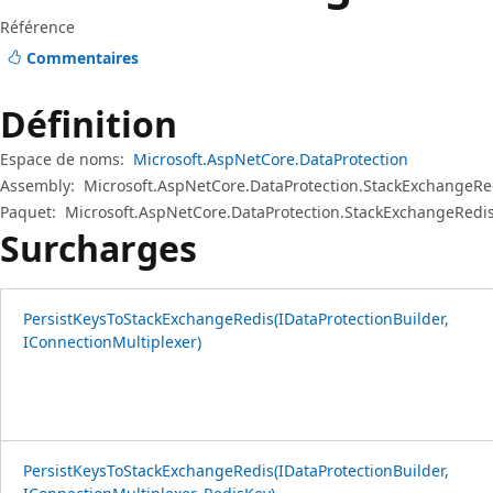
Référence
Commentaires
Définition
Espace de noms:
Microsoft.AspNetCore.DataProtection
Assembly:
Microsoft.AspNetCore.DataProtection.StackExchangeRed
Paquet:
Microsoft.AspNetCore.DataProtection.StackExchangeRedis
Surcharges
PersistKeysToStackExchangeRedis(IDataProtectionBuilder,
IConnectionMultiplexer)
PersistKeysToStackExchangeRedis(IDataProtectionBuilder,