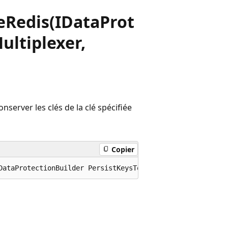
eRedis(IDataProt
ultiplexer,
server les clés de la clé spécifiée
Copier
DataProtectionBuilder PersistKeysToStackExchangeRedis (t