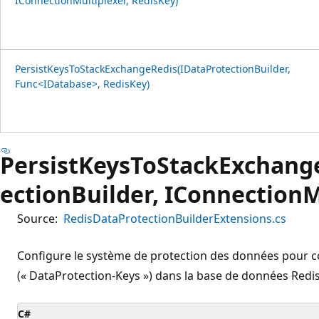
IConnectionMultiplexer, RedisKey)
PersistKeysToStackExchangeRedis(IDataProtectionBuilder,
Func<IDatabase>, RedisKey)
PersistKeysToStackExchang
ectionBuilder, IConnectionM
Source:
RedisDataProtectionBuilderExtensions.cs
Configure le système de protection des données pour con
(« DataProtection-Keys ») dans la base de données Redi
C#