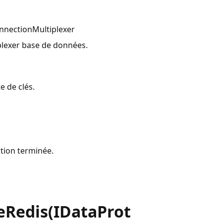
nnectionMultiplexer
lexer
base de données.
te de clés.
ation terminée.
eRedis(IDataProt