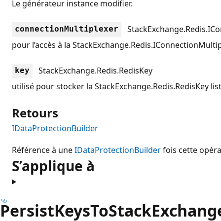
Le générateur instance modifier.
StackExchange.Redis.ICo
connectionMultiplexer
pour l’accès à la
StackExchange.Redis.IConnectionMultip
StackExchange.Redis.RedisKey
key
utilisé pour stocker la
StackExchange.Redis.RedisKey
lis
Retours
IDataProtectionBuilder
Référence à une
IDataProtectionBuilder
fois cette opér
S’applique à
PersistKeysToStackExchang