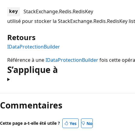
StackExchange.Redis.RedisKey
key
utilisé pour stocker la
StackExchange.Redis.RedisKey
lis
Retours
IDataProtectionBuilder
Référence à une
IDataProtectionBuilder
fois cette opér
S’applique à
Commentaires
Cette page a-t-elle été utile ?
Yes
No