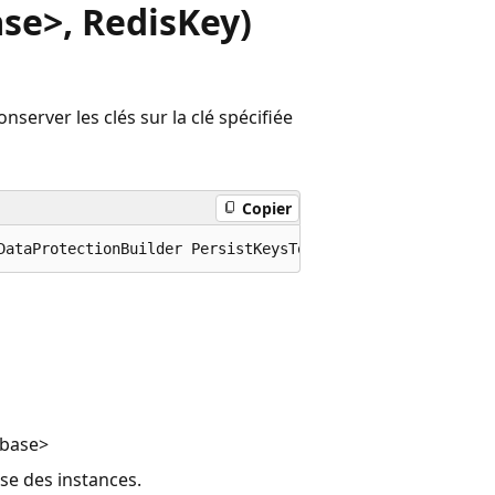
se>, RedisKey)
erver les clés sur la clé spécifiée
Copier
DataProtectionBuilder PersistKeysToStackExchangeRedis (t
abase
>
ase
des instances.