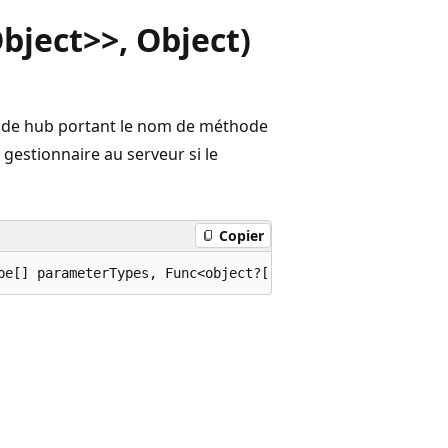
bject>>, Object)
thode hub portant le nom de méthode
 gestionnaire au serveur si le
Copier
pe[] parameterTypes, Func<object?[],object,System.Thread