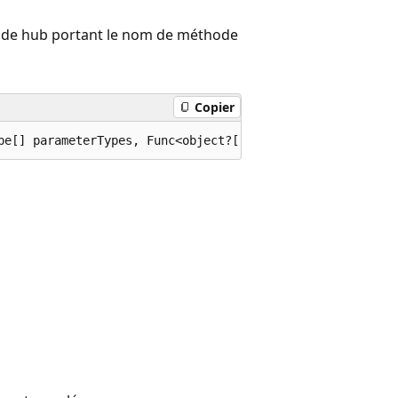
thode hub portant le nom de méthode
Copier
pe[] parameterTypes, Func<object?[],object,System.Thread