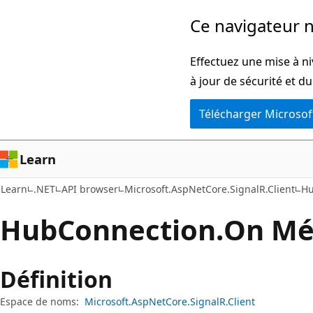
Passer
Passer
Ce navigateur n
directement
à
au
la
Effectuez une mise à ni
contenu
navigation
à jour de sécurité et d
principal
dans
Télécharger Microsof
la
page
Learn
Learn
.NET
API browser
Microsoft.AspNetCore.SignalR.Client
Hu
Hub
Connection.
On Mé
Définition
Espace de noms:
Microsoft.AspNetCore.SignalR.Client