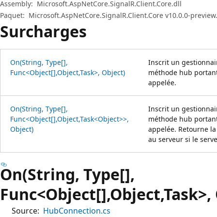
Assembly:
Microsoft.AspNetCore.SignalR.Client.Core.dll
Paquet:
Microsoft.AspNetCore.SignalR.Client.Core v10.0.0-preview
Surcharges
On(String, Type[],
Inscrit un gestionnai
Func<Object[],Object,Task>, Object)
méthode hub portant
appelée.
On(String, Type[],
Inscrit un gestionnai
Func<Object[],Object,Task<Object>>,
méthode hub portant
Object)
appelée. Retourne la
au serveur si le ser
On(String, Type[],
Func<Object[],Object,Task>, 
Source:
HubConnection.cs