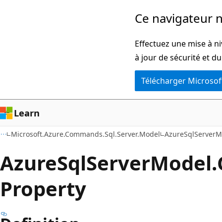
Passer
Passer
Ce navigateur n
directement
à
au
la
Effectuez une mise à ni
contenu
navigation
à jour de sécurité et d
principal
dans
Télécharger Microsof
la
page
Learn
Microsoft.Azure.Commands.Sql.Server.Model
AzureSqlServerM
Azure
Sql
Server
Model.
Property