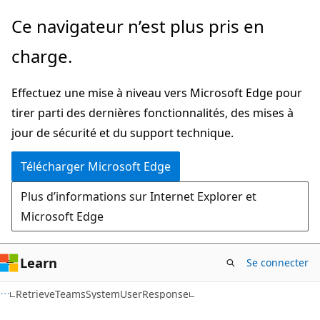
Passer
Passer
Ce navigateur n’est plus pris en
directement
à
charge.
au
la
contenu
navigation
Effectuez une mise à niveau vers Microsoft Edge pour
principal
dans
tirer parti des dernières fonctionnalités, des mises à
la
jour de sécurité et du support technique.
page
Télécharger Microsoft Edge
Plus d’informations sur Internet Explorer et
Microsoft Edge
Learn
Se connecter
C++
RetrieveTeamsSystemUserResponse