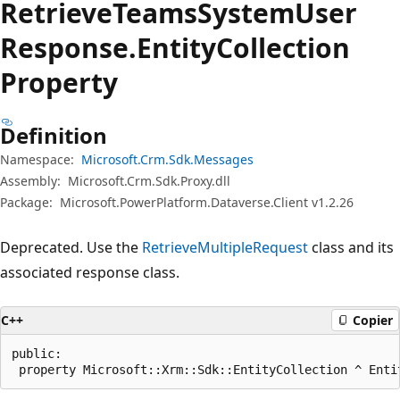
Retrieve
Teams
System
User
Response.
Entity
Collection
Property
Definition
Namespace:
Microsoft.Crm.Sdk.Messages
Assembly:
Microsoft.Crm.Sdk.Proxy.dll
Package:
Microsoft.PowerPlatform.Dataverse.Client v1.2.26
Deprecated. Use the
RetrieveMultipleRequest
class and its
associated response class.
C++
Copier
public:

 property Microsoft::Xrm::Sdk::EntityCollection ^ Enti