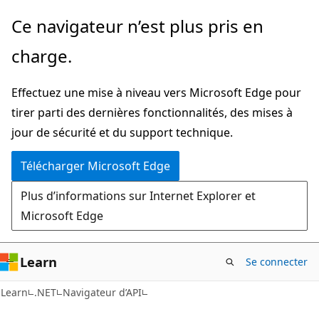
Passer
Passer
Ce navigateur n’est plus pris en
directement
à
charge.
au
la
contenu
navigation
Effectuez une mise à niveau vers Microsoft Edge pour
principal
dans
tirer parti des dernières fonctionnalités, des mises à
la
jour de sécurité et du support technique.
page
Télécharger Microsoft Edge
Plus d’informations sur Internet Explorer et
Microsoft Edge
Learn
Se connecter
C#
Learn
.NET
Navigateur d’API