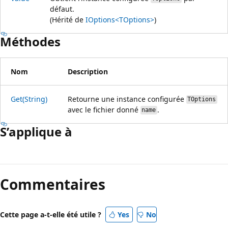
défaut.
(Hérité de
IOptions<TOptions>
)
Méthodes
Nom
Description
Get(String)
Retourne une instance configurée
TOptions
avec le fichier donné
.
name
S’applique à
Mode
lecture
Commentaires
désactivé
Cette page a-t-elle été utile ?
Yes
No