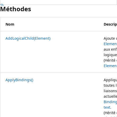
Méthodes
Nom
Descrip
AddLogicalChild(Element)
Ajoute 
Elemen
aux enf
logique
(Hérité
Elemen
ApplyBindings()
Appliq
toutes 
liaisons
actuell
Bindin
text
.
(Hérité