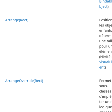
Bindab
bject
)
Arrange(Rect)
Positio
les obj
enfants
déterm
une tail
pour u
élémen
(Hérité
Visual
ent
)
ArrangeOverride(Rect)
Permet
sous-
classes
d’impl
ter une
logique