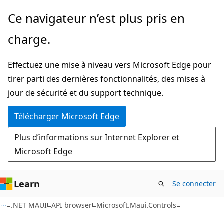
Passer
Passer
Ce navigateur n’est plus pris en
directement
à
charge.
au
la
contenu
navigation
Effectuez une mise à niveau vers Microsoft Edge pour
principal
dans
tirer parti des dernières fonctionnalités, des mises à
la
jour de sécurité et du support technique.
page
Télécharger Microsoft Edge
Plus d’informations sur Internet Explorer et
Microsoft Edge
Learn
Se connecter
C#
.NET MAUI
API browser
Microsoft.Maui.Controls