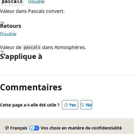
Double
pascals
Valeur dans Pascals convert.
Retours
Double
Valeur de
dans Atmosphères.
pascals
S’applique à
Mode
lecture
Commentaires
désactivé
Cette page a-t-elle été utile ?
Yes
No
Français
Vos choix en matière de confidentialité