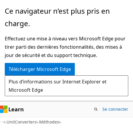
Passer
Passer
Ce navigateur n’est plus pris en
directement
à
charge.
au
la
contenu
navigation
Effectuez une mise à niveau vers Microsoft Edge pour
principal
dans
tirer parti des dernières fonctionnalités, des mises à
la
jour de sécurité et du support technique.
page
Télécharger Microsoft Edge
Plus d’informations sur Internet Explorer et
Microsoft Edge
Learn
Se connecter
C#
UnitConverters
Méthodes