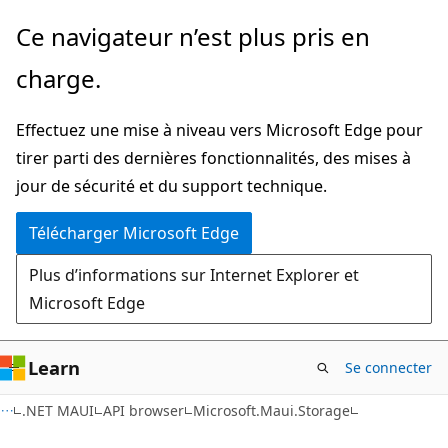
Passer
Passer
Ce navigateur n’est plus pris en
directement
à
charge.
au
la
contenu
navigation
Effectuez une mise à niveau vers Microsoft Edge pour
principal
dans
tirer parti des dernières fonctionnalités, des mises à
la
jour de sécurité et du support technique.
page
Télécharger Microsoft Edge
Plus d’informations sur Internet Explorer et
Microsoft Edge
Learn
Se connecter
C#
.NET MAUI
API browser
Microsoft.Maui.Storage