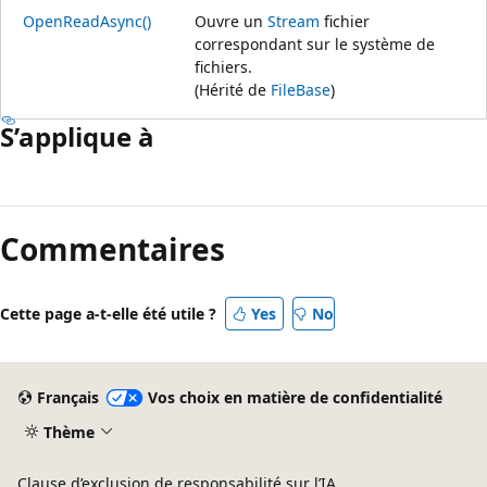
OpenReadAsync()
Ouvre un
Stream
fichier
correspondant sur le système de
fichiers.
(Hérité de
FileBase
)
S’applique à
Mode
lecture
Commentaires
désactivé
Cette page a-t-elle été utile ?
Yes
No
Français
Vos choix en matière de confidentialité
Thème
Clause d’exclusion de responsabilité sur l’IA