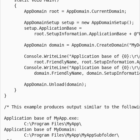
    {

        AppDomain root = AppDomain.CurrentDomain;

        AppDomainSetup setup = new AppDomainSetup();

        setup.ApplicationBase =

            root.SetupInformation.ApplicationBase + @"M
        AppDomain domain = AppDomain.CreateDomain("MyDo
        Console.WriteLine("Application base of {0}:\r\n
            root.FriendlyName, root.SetupInformation.Ap
        Console.WriteLine("Application base of {0}:\r\n
            domain.FriendlyName, domain.SetupInformatio
        AppDomain.Unload(domain);

    }

}

/* This example produces output similar to the followin
Application base of MyApp.exe:

        C:\Program Files\MyApp\

Application base of MyDomain:

        C:\Program Files\MyApp\MyAppSubfolder\
