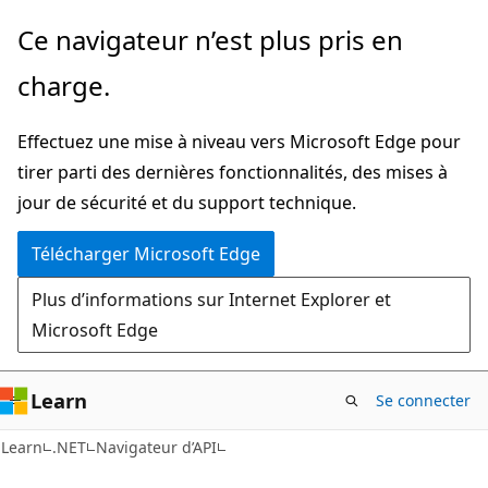
Passer
Passer
Ce navigateur n’est plus pris en
directement
à
charge.
au
la
contenu
navigation
Effectuez une mise à niveau vers Microsoft Edge pour
principal
dans
tirer parti des dernières fonctionnalités, des mises à
la
jour de sécurité et du support technique.
page
Télécharger Microsoft Edge
Plus d’informations sur Internet Explorer et
Microsoft Edge
Learn
Se connecter
C#
Learn
.NET
Navigateur d’API