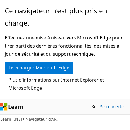
Passer
Passer
Ce navigateur n’est plus pris en
directement
à
charge.
au
la
contenu
navigation
Effectuez une mise à niveau vers Microsoft Edge pour
principal
dans
tirer parti des dernières fonctionnalités, des mises à
la
jour de sécurité et du support technique.
page
Télécharger Microsoft Edge
Plus d’informations sur Internet Explorer et
Microsoft Edge
Learn
Se connecter
C#
Learn
.NET
Navigateur d’API