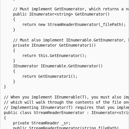
    // Must implement GetEnumerator, which returns a ne
    public IEnumerator<string> GetEnumerator()

    {

        return new StreamReaderEnumerator(_filePath);

    }

    // Must also implement IEnumerable.GetEnumerator, 
    private IEnumerator GetEnumerator1()

    {

        return this.GetEnumerator();

    }

    IEnumerator IEnumerable.GetEnumerator()

    {

        return GetEnumerator1();

    }

}

// When you implement IEnumerable(T), you must also imp
// which will walk through the contents of the file one
// Implementing IEnumerator(T) requires that you implem
public class StreamReaderEnumerator : IEnumerator<strin
{

    private StreamReader _sr;

    public StreamReaderEnumerator(string filePath)
