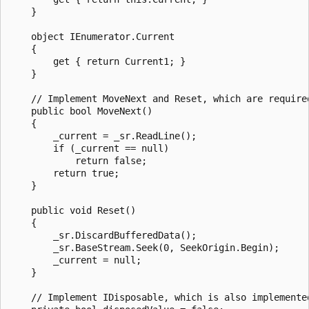
    }

    object IEnumerator.Current

    {

        get { return Current1; }

    }

    // Implement MoveNext and Reset, which are required
    public bool MoveNext()

    {

        _current = _sr.ReadLine();

        if (_current == null)

            return false;

        return true;

    }

    public void Reset()

    {

        _sr.DiscardBufferedData();

        _sr.BaseStream.Seek(0, SeekOrigin.Begin);

        _current = null;

    }

    // Implement IDisposable, which is also implemented