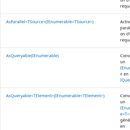
requ
AsParallel<TSource>(IEnumerable<TSource>)
Activ
paral
on d
requ
AsQueryable(IEnumerable)
Conve
un
IEnu
e
en
IQue
AsQueryable<TElement>(IEnumerable<TElement>)
Conve
un
IEnu
e<T>
géné
en