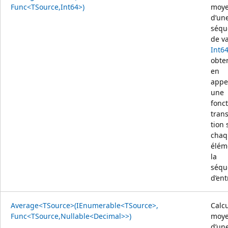
Func<TSource,Int64>)
moy
d’un
séqu
de v
Int6
obte
en
appe
une
fonc
tran
tion 
chaq
élém
la
séqu
d’ent
Average<TSource>(IEnumerable<TSource>,
Calcu
Func<TSource,Nullable<Decimal>>)
moy
d’un