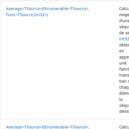
Average<TSource>(IEnumerable<TSource>,
Calcu
Func<TSource,Int32>)
moy
d’un
séqu
de v
Int3
obte
en
appe
une
fonc
tran
tion 
chaq
élém
la
séqu
d’ent
Average<TSource>(IEnumerable<TSource>,
Calcu