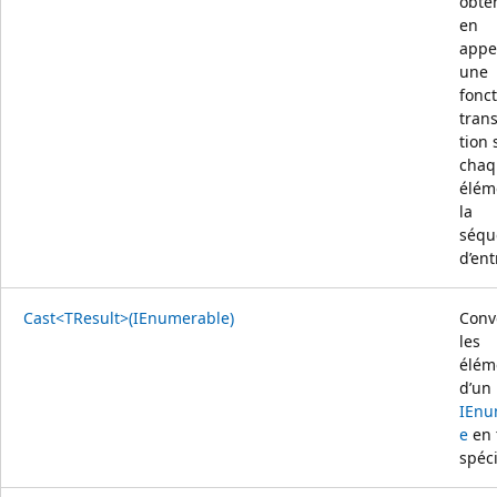
obte
en
appe
une
fonc
tran
tion 
chaq
élém
la
séqu
d’ent
Cast<TResult>(IEnumerable)
Conve
les
élém
d’un
IEnu
e
en 
spéci