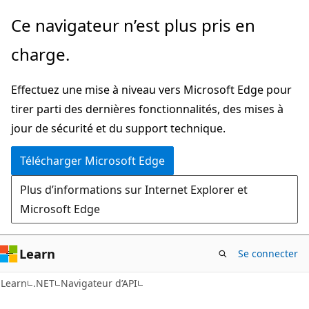
Passer
Passer
Ce navigateur n’est plus pris en
directement
à
charge.
au
la
contenu
navigation
Effectuez une mise à niveau vers Microsoft Edge pour
principal
dans
tirer parti des dernières fonctionnalités, des mises à
la
jour de sécurité et du support technique.
page
Télécharger Microsoft Edge
Plus d’informations sur Internet Explorer et
Microsoft Edge
Learn
Se connecter
C#
Learn
.NET
Navigateur d’API