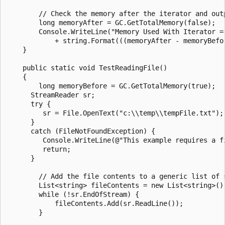
        // Check the memory after the iterator and outp
        long memoryAfter = GC.GetTotalMemory(false);

        Console.WriteLine("Memory Used With Iterator = 
            + string.Format(((memoryAfter - memoryBefo
    }

    public static void TestReadingFile()

    {

        long memoryBefore = GC.GetTotalMemory(true);

      StreamReader sr;

      try {

         sr = File.OpenText("c:\\temp\\tempFile.txt");

      }

      catch (FileNotFoundException) {

         Console.WriteLine(@"This example requires a f
         return;

      }

        // Add the file contents to a generic list of s
        List<string> fileContents = new List<string>();
        while (!sr.EndOfStream) {

            fileContents.Add(sr.ReadLine());

        }
