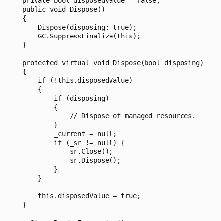
    private bool disposedValue = false;

    public void Dispose()

    {

        Dispose(disposing: true);

        GC.SuppressFinalize(this);

    }

    protected virtual void Dispose(bool disposing)

    {

        if (!this.disposedValue)

        {

            if (disposing)

            {

                // Dispose of managed resources.

            }

            _current = null;

            if (_sr != null) {

               _sr.Close();

               _sr.Dispose();

            }

        }

        this.disposedValue = true;

    }
