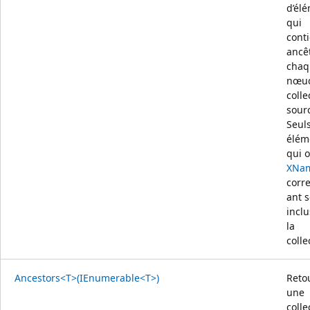
d’él
qui
conti
ancê
chaq
nœud
colle
sour
Seuls
élém
qui 
XNa
corr
ant 
incl
la
colle
Ancestors<T>(IEnumerable<T>)
Reto
une
colle