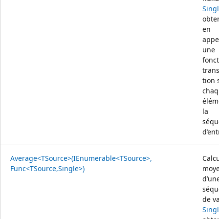
Sing
obte
en
appe
une
fonc
tran
tion 
chaq
élém
la
séqu
d’ent
Average<TSource>(IEnumerable<TSource>,
Calcu
Func<TSource,Single>)
moy
d’un
séqu
de v
Sing