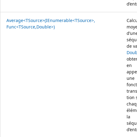
d’ent
Average<TSource>(IEnumerable<TSource>,
Calcu
Func<TSource,Double>)
moy
d’un
séqu
de v
Doub
obte
en
appe
une
fonc
tran
tion 
chaq
élém
la
séqu
d’ent