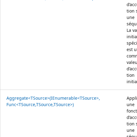
d’ac
tion 
une
séqu
La va
initi
spéci
est u
com
vale
d’ac
tion
initia
Aggregate<TSource>(IEnumerable<TSource>,
Appl
Func<TSource,TSource,TSource>)
une
fonc
d’ac
tion 
une
séqu