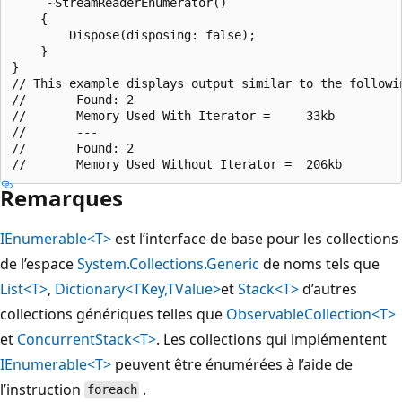
     ~StreamReaderEnumerator()

    {

        Dispose(disposing: false);

    }

}

// This example displays output similar to the followin
//       Found: 2

//       Memory Used With Iterator =     33kb

//       ---

//       Found: 2

Remarques
IEnumerable<T>
est l’interface de base pour les collections
de l’espace
System.Collections.Generic
de noms tels que
List<T>
,
Dictionary<TKey,TValue>
et
Stack<T>
d’autres
collections génériques telles que
ObservableCollection<T>
et
ConcurrentStack<T>
. Les collections qui implémentent
IEnumerable<T>
peuvent être énumérées à l’aide de
l’instruction
.
foreach