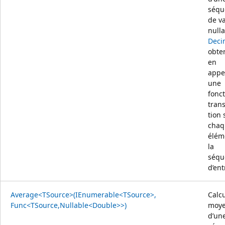
séqu
de v
null
Deci
obte
en
appe
une
fonc
tran
tion 
chaq
élém
la
séqu
d’ent
Average<TSource>(IEnumerable<TSource>,
Calcu
Func<TSource,Nullable<Double>>)
moy
d’un