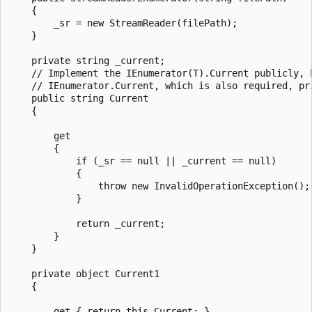
    {

        _sr = new StreamReader(filePath);

    }

    private string _current;

    // Implement the IEnumerator(T).Current publicly, b
    // IEnumerator.Current, which is also required, pri
    public string Current

    {

        get

        {

            if (_sr == null || _current == null)

            {

                throw new InvalidOperationException();

            }

            return _current;

        }

    }

    private object Current1

    {

        get { return this.Current; }
