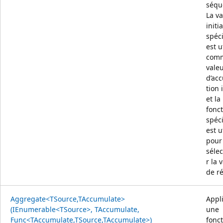
séqu
La va
initi
spéci
est u
com
vale
d’ac
tion 
et la
fonc
spéci
est u
pour
séle
r la 
de ré
Aggregate<TSource,TAccumulate>
Appl
(IEnumerable<TSource>, TAccumulate,
une
Func<TAccumulate,TSource,TAccumulate>)
fonc