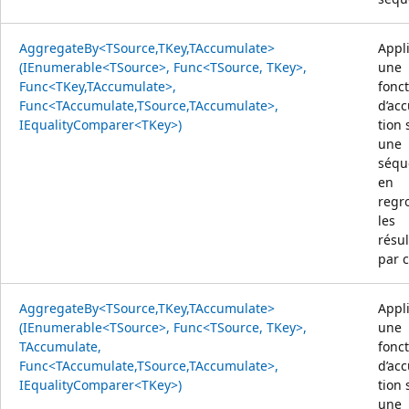
AggregateBy<TSource,TKey,TAccumulate>
Appl
(IEnumerable<TSource>, Func<TSource, TKey>,
une
Func<TKey,TAccumulate>,
fonc
Func<TAccumulate,TSource,TAccumulate>,
d’ac
IEqualityComparer<TKey>)
tion 
une
séqu
en
regr
les
résul
par c
AggregateBy<TSource,TKey,TAccumulate>
Appl
(IEnumerable<TSource>, Func<TSource, TKey>,
une
TAccumulate,
fonc
Func<TAccumulate,TSource,TAccumulate>,
d’ac
IEqualityComparer<TKey>)
tion 
une