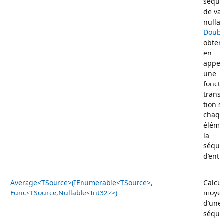
séqu
de v
null
Doub
obte
en
appe
une
fonc
tran
tion 
chaq
élém
la
séqu
d’ent
Average<TSource>(IEnumerable<TSource>,
Calcu
Func<TSource,Nullable<Int32>>)
moy
d’un
séqu