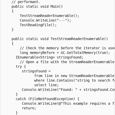
    // performant.

    public static void Main()

    {

        TestStreamReaderEnumerable();

        Console.WriteLine("---");

        TestReadingFile();

    }

    public static void TestStreamReaderEnumerable()

    {

        // Check the memory before the iterator is used
        long memoryBefore = GC.GetTotalMemory(true);

      IEnumerable<String> stringsFound;

        // Open a file with the StreamReaderEnumerable 
      try {

         stringsFound =

               from line in new StreamReaderEnumerable(
               where line.Contains("string to search fo
               select line;

         Console.WriteLine("Found: " + stringsFound.Cou
      }

      catch (FileNotFoundException) {

         Console.WriteLine(@"This example requires a f
         return;

      }
