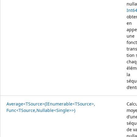
null
Int6
obte
en
appe
une
fonc
tran
tion 
chaq
élém
la
séqu
d’ent
Average<TSource>(IEnumerable<TSource>,
Calcu
Func<TSource,Nullable<Single>>)
moy
d’un
séqu
de v
null