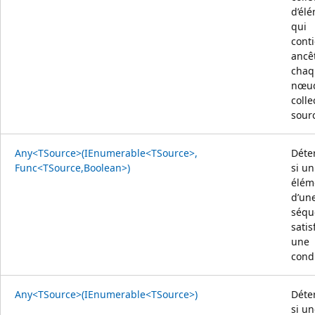
d’él
qui
conti
ancê
chaq
nœud
colle
sour
Any<TSource>(IEnumerable<TSource>,
Déte
Func<TSource,Boolean>)
si un
élém
d’un
séqu
satis
une
condi
Any<TSource>(IEnumerable<TSource>)
Déte
si u