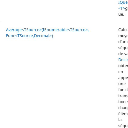
IQue
<T>
g
ue.
Average<TSource>(IEnumerable<TSource>,
Calcu
Func<TSource,Decimal>)
moy
d’un
séqu
de v
Deci
obte
en
appe
une
fonc
tran
tion 
chaq
élém
la
séqu