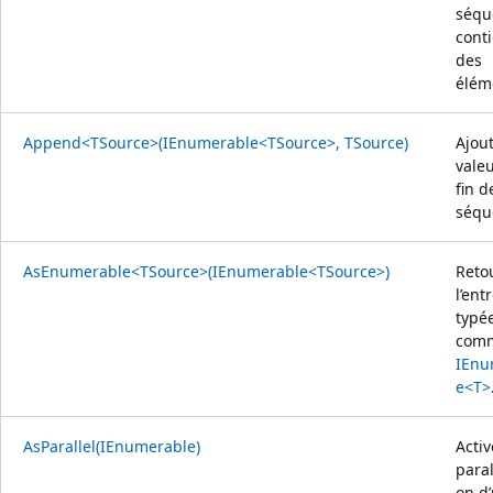
séqu
cont
des
élém
Append<TSource>(IEnumerable<TSource>, TSource)
Ajou
valeu
fin d
séqu
AsEnumerable<TSource>(IEnumerable<TSource>)
Reto
l’ent
typé
com
IEnu
e<T>
AsParallel(IEnumerable)
Activ
paral
on d