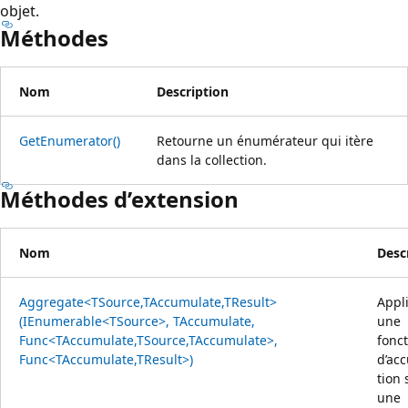
objet.
Méthodes
Nom
Description
GetEnumerator()
Retourne un énumérateur qui itère
dans la collection.
Méthodes d’extension
Nom
Desc
Aggregate<TSource,TAccumulate,TResult>
Appl
(IEnumerable<TSource>, TAccumulate,
une
Func<TAccumulate,TSource,TAccumulate>,
fonc
Func<TAccumulate,TResult>)
d’ac
tion 
une