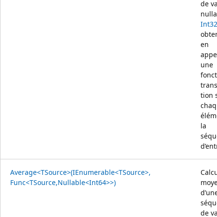
de v
null
Int3
obte
en
appe
une
fonc
tran
tion 
chaq
élém
la
séqu
d’ent
Average<TSource>(IEnumerable<TSource>,
Calcu
Func<TSource,Nullable<Int64>>)
moy
d’un
séqu
de v