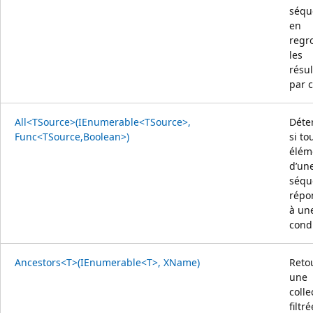
séqu
en
regr
les
résul
par c
All<TSource>(IEnumerable<TSource>,
Déte
Func<TSource,Boolean>)
si to
élém
d’un
séqu
répo
à un
condi
Ancestors<T>(IEnumerable<T>, XName)
Reto
une
colle
filtré