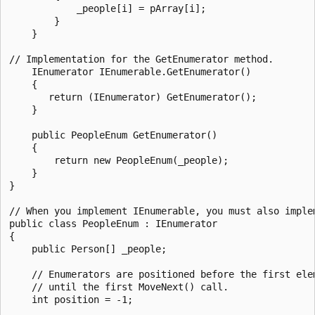
            _people[i] = pArray[i];

        }

    }

// Implementation for the GetEnumerator method.

    IEnumerator IEnumerable.GetEnumerator()

    {

       return (IEnumerator) GetEnumerator();

    }

    public PeopleEnum GetEnumerator()

    {

        return new PeopleEnum(_people);

    }

}

// When you implement IEnumerable, you must also implem
public class PeopleEnum : IEnumerator

{

    public Person[] _people;

    // Enumerators are positioned before the first elem
    // until the first MoveNext() call.

    int position = -1;
