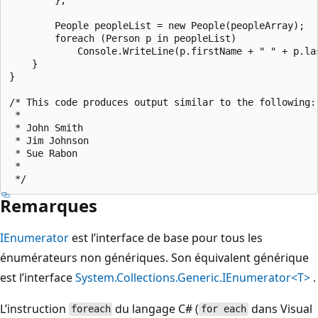
        People peopleList = new People(peopleArray);

        foreach (Person p in peopleList)

            Console.WriteLine(p.firstName + " " + p.las
    }

}

/* This code produces output similar to the following:

 *

 * John Smith

 * Jim Johnson

 * Sue Rabon

 *

Remarques
IEnumerator
est l’interface de base pour tous les
énumérateurs non génériques. Son équivalent générique
est l’interface
System.Collections.Generic.IEnumerator<T>
.
L’instruction
du langage C# (
dans Visual
foreach
for each