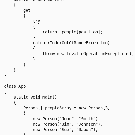
    {

        get

        {

            try

            {

                return _people[position];

            }

            catch (IndexOutOfRangeException)

            {

                throw new InvalidOperationException();

            }

        }

    }

}

class App

{

    static void Main()

    {

        Person[] peopleArray = new Person[3]

        {

            new Person("John", "Smith"),

            new Person("Jim", "Johnson"),

            new Person("Sue", "Rabon"),

        };
