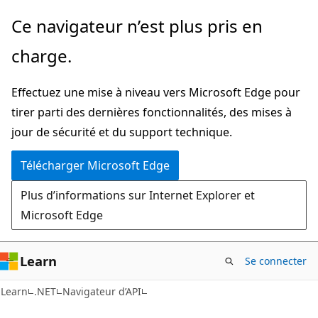
Passer
Passer
Ce navigateur n’est plus pris en
directement
à
charge.
au
la
contenu
navigation
Effectuez une mise à niveau vers Microsoft Edge pour
principal
dans
tirer parti des dernières fonctionnalités, des mises à
la
jour de sécurité et du support technique.
page
Télécharger Microsoft Edge
Plus d’informations sur Internet Explorer et
Microsoft Edge
Learn
Se connecter
C#
Learn
.NET
Navigateur d’API