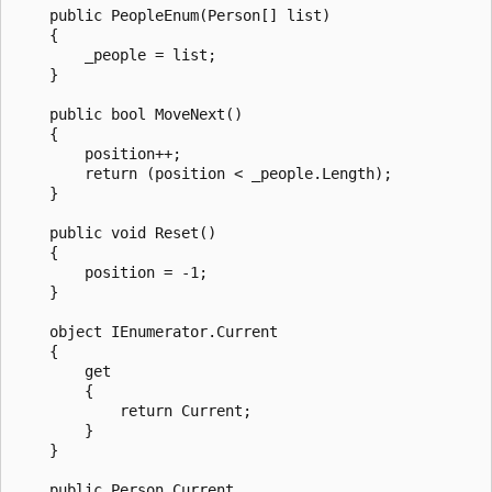
    public PeopleEnum(Person[] list)

    {

        _people = list;

    }

    public bool MoveNext()

    {

        position++;

        return (position < _people.Length);

    }

    public void Reset()

    {

        position = -1;

    }

    object IEnumerator.Current

    {

        get

        {

            return Current;

        }

    }

    public Person Current
