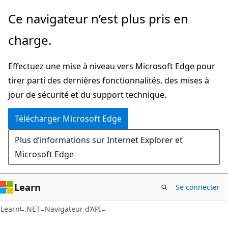
Passer
Passer
Ce navigateur n’est plus pris en
directement
à
charge.
au
la
contenu
navigation
Effectuez une mise à niveau vers Microsoft Edge pour
principal
dans
tirer parti des dernières fonctionnalités, des mises à
la
jour de sécurité et du support technique.
page
Télécharger Microsoft Edge
Plus d’informations sur Internet Explorer et
Microsoft Edge
Learn
Se connecter
C#
Learn
.NET
Navigateur d’API